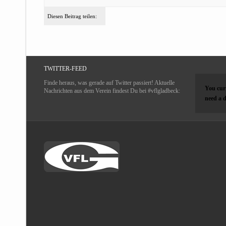
Diesen Beitrag teilen:
TWITTER-FEED
Finde heraus, was gerade auf Twitter passiert! Aktuelle
You curr
Nachrichten aus dem Verein findest Du bei #vflgladbeck:
need a d