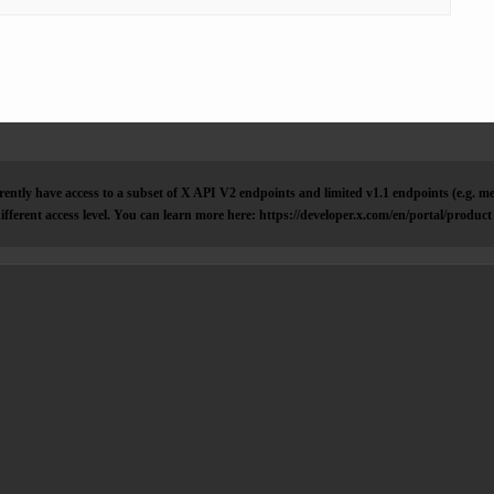
ently have access to a subset of X API V2 endpoints and limited v1.1 endpoints (e.g. me
ifferent access level. You can learn more here: https://developer.x.com/en/portal/product