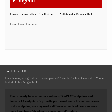
F-Jugend
Unserer F-Jugend beim Spielfest am 15.02.2026 in der Riesener Halle…
Foto |
David Dümmler
TWITTER-FEED
Finde heraus, was gerade auf Twitter passiert! Aktuelle Nachrichten aus dem Verein
findest Du bei #vflgladbeck:
You currently have access to a subset of X API V2 endpoints and
limited v1.1 endpoints (e.g. media post, oauth) only. If you need access
to this endpoint, you may need a different access level. You can learn
more here: https://developer.x.com/en/portal/product