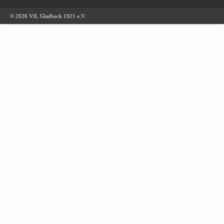
© 2026 VfL Gladbeck 1921 e.V.