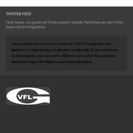
TWITTER-FEED
Finde heraus, was gerade auf Twitter passiert! Aktuelle Nachrichten aus dem Verein
findest Du bei #vflgladbeck:
You currently have access to a subset of X API V2 endpoints and
limited v1.1 endpoints (e.g. media post, oauth) only. If you need access
to this endpoint, you may need a different access level. You can learn
more here: https://developer.x.com/en/portal/product