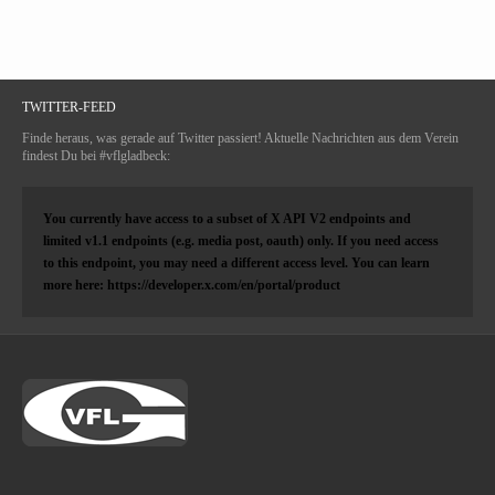
TWITTER-FEED
Finde heraus, was gerade auf Twitter passiert! Aktuelle Nachrichten aus dem Verein
findest Du bei #vflgladbeck:
You currently have access to a subset of X API V2 endpoints and
limited v1.1 endpoints (e.g. media post, oauth) only. If you need access
to this endpoint, you may need a different access level. You can learn
more here: https://developer.x.com/en/portal/product