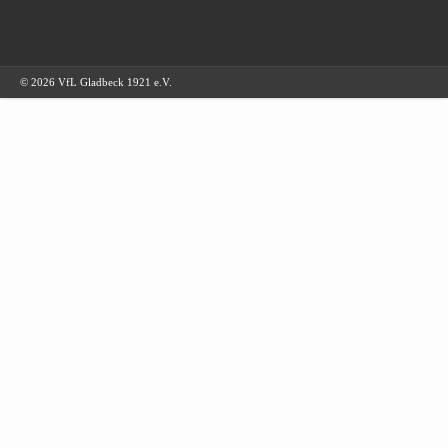
© 2026 VfL Gladbeck 1921 e.V.