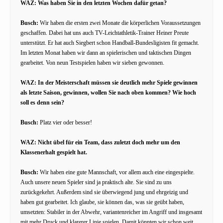
WAZ: Was haben Sie in den letzten Wochen dafür getan?
Busch:
Wir haben die ersten zwei Monate die körperlichen Voraussetzungen
geschaffen. Dabei hat uns auch TV-Leichtathletik-Trainer Heiner Preute
unterstützt. Er hat auch Siegbert schon Handball-Bundesligisten fit gemacht.
Im letzten Monat haben wir dann an spielerischen und taktischen Dingen
gearbeitet. Von neun Testspielen haben wir sieben gewonnen.
WAZ: In der Meisterschaft müssen sie deutlich mehr Spiele gewinnen
als letzte Saison, gewinnen, wollen Sie nach oben kommen? Wie hoch
soll es denn sein?
Busch:
Platz vier oder besser!
WAZ: Nicht übel für ein Team, dass zuletzt doch mehr um den
Klassenerhalt gespielt hat.
Busch:
Wir haben eine gute Mannschaft, vor allem auch eine eingespielte.
Auch unsere neuen Spieler sind ja praktisch alte. Sie sind zu uns
zurückgekehrt. Außerdem sind sie überwiegend jung und ehrgeizig und
haben gut gearbeitet. Ich glaube, sie können das, was sie geübt haben,
umsetzten: Stabiler in der Abwehr, variantenreicher im Angriff und insgesamt
mit mehr Druck und klarerer Linie spielen. Damit könnten wir schon weit