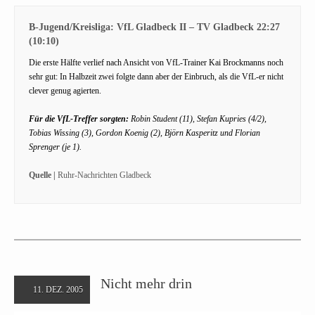
B-Jugend/Kreisliga: VfL Gladbeck II – TV Gladbeck 22:27
(10:10)
Die erste Hälfte verlief nach Ansicht von VfL-Trainer Kai Brockmanns noch
sehr gut: In Halbzeit zwei folgte dann aber der Einbruch, als die VfL-er nicht
clever genug agierten.
Für die VfL-Treffer sorgten:
Robin Student (11), Stefan Kupries (4/2),
Tobias Wissing (3), Gordon Koenig (2), Björn Kasperitz und Florian
Sprenger (je 1).
Quelle |
Ruhr-Nachrichten Gladbeck
Nicht mehr drin
11. DEZ. 2005