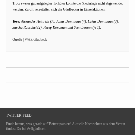
Trotz zweier gut aufgelegter Torhüter konnte die Niederlage nicht abgewendet
werden. Zu oft verzettelten sich die Gladbecker in Einzelaktionen.
Tore:
Alexander Heinrich (7), Jonas Dommann (4), Lukas Dommann (3),
Sascha Rauschel (2), Recep Koraman und Sven Lenzen (je 1).
Quelle |
WAZ Gladbeck
TWITTER-FEED
Finde heraus, was gerade auf Twitter passiert! Aktuelle Nachrichten aus dem Verein
findest Du bei #vflgladbeck: