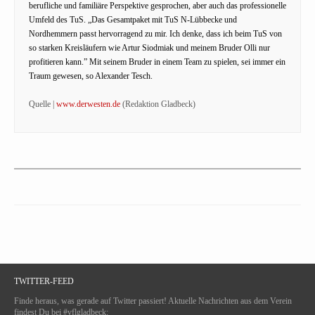
berufliche und familiäre Perspektive gesprochen, aber auch das professionelle
Umfeld des TuS. „Das Gesamtpaket mit TuS N-Lübbecke und
Nordhemmern passt hervorragend zu mir. Ich denke, dass ich beim TuS von
so starken Kreisläufern wie Artur Siodmiak und meinem Bruder Olli nur
profitieren kann.” Mit seinem Bruder in einem Team zu spielen, sei immer ein
Traum gewesen, so Alexander Tesch.
Quelle |
www.derwesten.de
(Redaktion Gladbeck)
TWITTER-FEED
Finde heraus, was gerade auf Twitter passiert! Aktuelle Nachrichten aus dem Verein
findest Du bei #vflgladbeck: