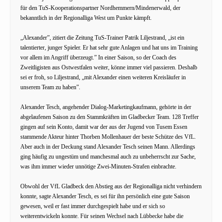
für den TuS-Kooperationspartner Nordhemmern/Mindenerwald, der
bekanntlich in der Regionalliga West um Punkte kämpft.
„Alexander”, zitiert die Zeitung TuS-Trainer Patrik Liljestrand, „ist ein
talentierter, junger Spieler. Er hat sehr gute Anlagen und hat uns im Training
vor allem im Angriff überzeugt.” In einer Saison, so der Coach des
Zweitligisten aus Ostwestfalen weiter, könne immer viel passieren. Deshalb
sei er froh, so Liljestrand, „mit Alexander einen weiteren Kreisläufer in
unserem Team zu haben”.
Alexander Tesch, angehender Dialog-Marketingkaufmann, gehörte in der
abgelaufenen Saison zu den Stammkräften im Gladbecker Team. 128 Treffer
gingen auf sein Konto, damit war der aus der Jugend von Tusem Essen
stammende Akteur hinter Thorben Mollenhauer der beste Schütze des VfL.
Aber auch in der Deckung stand Alexander Tesch seinen Mann. Allerdings
ging häufig zu ungestüm und manchesmal auch zu unbeherrscht zur Sache,
was ihm immer wieder unnötige Zwei-Minuten-Strafen einbrachte.
Obwohl der VfL Gladbeck den Abstieg aus der Regionalliga nicht verhindern
konnte, sagte Alexander Tesch, es sei für ihn persönlich eine gute Saison
gewesen, weil er fast immer durchgespielt habe und er sich so
weiterentwickeln konnte. Für seinen Wechsel nach Lübbecke habe die