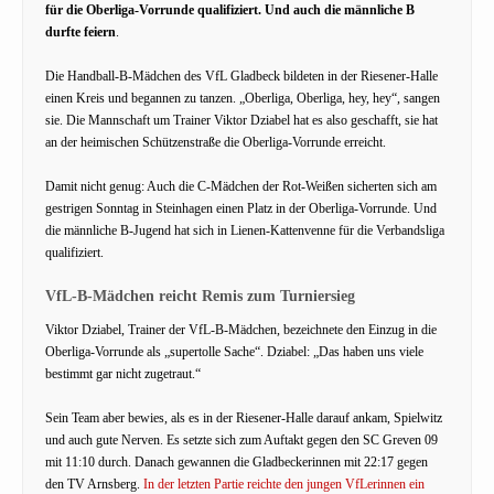
für die Oberliga-Vorrunde qualifiziert. Und auch die männliche B
durfte feiern
.
Die Handball-B-Mädchen des VfL Gladbeck bildeten in der Riesener-Halle
einen Kreis und begannen zu tanzen. „Oberliga, Oberliga, hey, hey“, sangen
sie. Die Mannschaft um Trainer Viktor Dziabel hat es also geschafft, sie hat
an der heimischen Schützenstraße die Oberliga-Vorrunde erreicht.
Damit nicht genug: Auch die C-Mädchen der Rot-Weißen sicherten sich am
gestrigen Sonntag in Steinhagen einen Platz in der Oberliga-Vorrunde. Und
die männliche B-Jugend hat sich in Lienen-Kattenvenne für die Verbandsliga
qualifiziert.
VfL-B-Mädchen reicht Remis zum Turniersieg
Viktor Dziabel, Trainer der VfL-B-Mädchen, bezeichnete den Einzug in die
Oberliga-Vorrunde als „supertolle Sache“. Dziabel: „Das haben uns viele
bestimmt gar nicht zugetraut.“
Sein Team aber bewies, als es in der Riesener-Halle darauf ankam, Spielwitz
und auch gute Nerven. Es setzte sich zum Auftakt gegen den SC Greven 09
mit 11:10 durch. Danach gewannen die Gladbeckerinnen mit 22:17 gegen
den TV Arnsberg.
In der letzten Partie reichte den jungen VfLerinnen ein