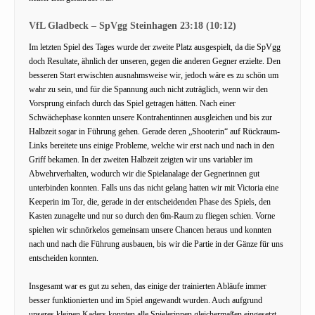
VfL Gladbeck – SpVgg Steinhagen 23:18 (10:12)
Im letzten Spiel des Tages wurde der zweite Platz ausgespielt, da die SpVgg
doch Resultate, ähnlich der unseren, gegen die anderen Gegner erzielte. Den
besseren Start erwischten ausnahmsweise wir, jedoch wäre es zu schön um
wahr zu sein, und für die Spannung auch nicht zuträglich, wenn wir den
Vorsprung einfach durch das Spiel getragen hätten. Nach einer
Schwächephase konnten unsere Kontrahentinnen ausgleichen und bis zur
Halbzeit sogar in Führung gehen. Gerade deren „Shooterin“ auf Rückraum-
Links bereitete uns einige Probleme, welche wir erst nach und nach in den
Griff bekamen. In der zweiten Halbzeit zeigten wir uns variabler im
Abwehrverhalten, wodurch wir die Spielanalage der Gegnerinnen gut
unterbinden konnten. Falls uns das nicht gelang hatten wir mit Victoria eine
Keeperin im Tor, die, gerade in der entscheidenden Phase des Spiels, den
Kasten zunagelte und nur so durch den 6m-Raum zu fliegen schien. Vorne
spielten wir schnörkelos gemeinsam unsere Chancen heraus und konnten
nach und nach die Führung ausbauen, bis wir die Partie in der Gänze für uns
entscheiden konnten.
Insgesamt war es gut zu sehen, das einige der trainierten Abläufe immer
besser funktionierten und im Spiel angewandt wurden. Auch aufgrund
unseres kleinen Kaders konnten alle Spielerinnen gleichermaßen eingesetzt