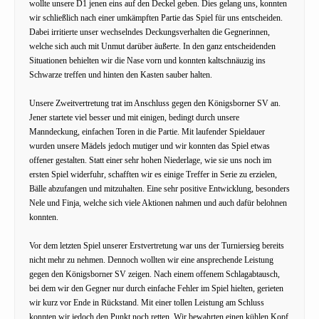
wollte unsere D1 jenen eins auf den Deckel geben. Dies gelang uns, konnten
wir schließlich nach einer umkämpften Partie das Spiel für uns entscheiden.
Dabei irritierte unser wechselndes Deckungsverhalten die Gegnerinnen,
welche sich auch mit Unmut darüber äußerte. In den ganz entscheidenden
Situationen behielten wir die Nase vorn und konnten kaltschnäuzig ins
Schwarze treffen und hinten den Kasten sauber halten.
Unsere Zweitvertretung trat im Anschluss gegen den Königsborner SV an.
Jener startete viel besser und mit einigen, bedingt durch unsere
Manndeckung, einfachen Toren in die Partie. Mit laufender Spieldauer
wurden unsere Mädels jedoch mutiger und wir konnten das Spiel etwas
offener gestalten. Statt einer sehr hohen Niederlage, wie sie uns noch im
ersten Spiel widerfuhr, schafften wir es einige Treffer in Serie zu erzielen,
Bälle abzufangen und mitzuhalten. Eine sehr positive Entwicklung, besonders
Nele und Finja, welche sich viele Aktionen nahmen und auch dafür belohnen
konnten.
Vor dem letzten Spiel unserer Erstvertretung war uns der Turniersieg bereits
nicht mehr zu nehmen. Dennoch wollten wir eine ansprechende Leistung
gegen den Königsborner SV zeigen. Nach einem offenem Schlagabtausch,
bei dem wir den Gegner nur durch einfache Fehler im Spiel hielten, gerieten
wir kurz vor Ende in Rückstand. Mit einer tollen Leistung am Schluss
konnten wir jedoch den Punkt noch retten. Wir bewahrten einen kühlen Kopf