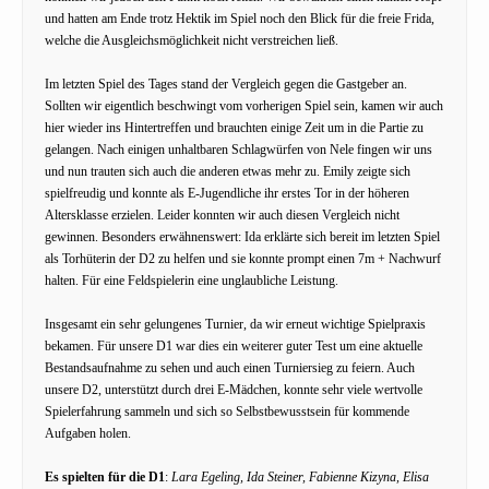
und hatten am Ende trotz Hektik im Spiel noch den Blick für die freie Frida,
welche die Ausgleichsmöglichkeit nicht verstreichen ließ.
Im letzten Spiel des Tages stand der Vergleich gegen die Gastgeber an.
Sollten wir eigentlich beschwingt vom vorherigen Spiel sein, kamen wir auch
hier wieder ins Hintertreffen und brauchten einige Zeit um in die Partie zu
gelangen. Nach einigen unhaltbaren Schlagwürfen von Nele fingen wir uns
und nun trauten sich auch die anderen etwas mehr zu. Emily zeigte sich
spielfreudig und konnte als E-Jugendliche ihr erstes Tor in der höheren
Altersklasse erzielen. Leider konnten wir auch diesen Vergleich nicht
gewinnen. Besonders erwähnenswert: Ida erklärte sich bereit im letzten Spiel
als Torhüterin der D2 zu helfen und sie konnte prompt einen 7m + Nachwurf
halten. Für eine Feldspielerin eine unglaubliche Leistung.
Insgesamt ein sehr gelungenes Turnier, da wir erneut wichtige Spielpraxis
bekamen. Für unsere D1 war dies ein weiterer guter Test um eine aktuelle
Bestandsaufnahme zu sehen und auch einen Turniersieg zu feiern. Auch
unsere D2, unterstützt durch drei E-Mädchen, konnte sehr viele wertvolle
Spielerfahrung sammeln und sich so Selbstbewusstsein für kommende
Aufgaben holen.
Es spielten für die D1
:
Lara Egeling, Ida Steiner, Fabienne Kizyna, Elisa