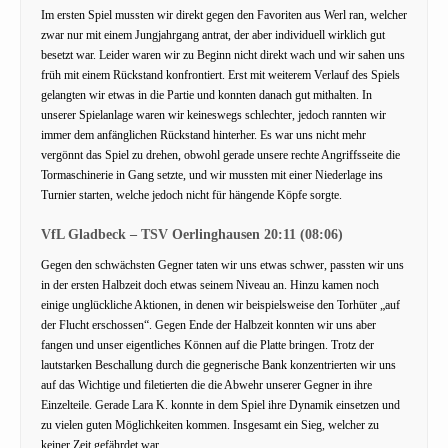
Im ersten Spiel mussten wir direkt gegen den Favoriten aus Werl ran, welcher
zwar nur mit einem Jungjahrgang antrat, der aber individuell wirklich gut
besetzt war. Leider waren wir zu Beginn nicht direkt wach und wir sahen uns
früh mit einem Rückstand konfrontiert. Erst mit weiterem Verlauf des Spiels
gelangten wir etwas in die Partie und konnten danach gut mithalten. In
unserer Spielanlage waren wir keineswegs schlechter, jedoch rannten wir
immer dem anfänglichen Rückstand hinterher. Es war uns nicht mehr
vergönnt das Spiel zu drehen, obwohl gerade unsere rechte Angriffsseite die
Tormaschinerie in Gang setzte, und wir mussten mit einer Niederlage ins
Turnier starten, welche jedoch nicht für hängende Köpfe sorgte.
VfL Gladbeck – TSV Oerlinghausen 20:11 (08:06)
Gegen den schwächsten Gegner taten wir uns etwas schwer, passten wir uns
in der ersten Halbzeit doch etwas seinem Niveau an. Hinzu kamen noch
einige unglückliche Aktionen, in denen wir beispielsweise den Torhüter „auf
der Flucht erschossen“. Gegen Ende der Halbzeit konnten wir uns aber
fangen und unser eigentliches Können auf die Platte bringen. Trotz der
lautstarken Beschallung durch die gegnerische Bank konzentrierten wir uns
auf das Wichtige und filetierten die die Abwehr unserer Gegner in ihre
Einzelteile. Gerade Lara K. konnte in dem Spiel ihre Dynamik einsetzen und
zu vielen guten Möglichkeiten kommen. Insgesamt ein Sieg, welcher zu
keiner Zeit gefährdet war.