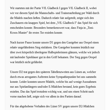
Wir starteten mit der Partie VfL Gladbeck I gegen VfL Gladbeck II, wobei
wir vor diesem Spiel die Mannschafts- und Traineraufteilung per Wahl durch
die Mädels machen ließen. Dadurch relativ fair aufgeteilt, zeigte sich den
Zuschauern ein knappes Spiel, bei dem „VfL Gladbeck I“ das Spiel für sich
entscheiden konnte. Besonders bemerkenswert war, dass Finja in „Toni-
Kroos-Manier“ ihr erstes Tor erzielen konnte.
Nach kurzer Pause konnte unsere D1 gegen den Gastgeber aus Oespel einen
relativ ungefährdeten Sieg einfahren. Die Gastgeber konnten letztlich nur
über zwei körperlich überlegene Halbspielerinnen glänzen, welche wir jedoch
mit laufender Spieldauer gut in den Griff bekamen. Der Sieg gegen Oespel
war letztlich nicht gefährdet.
Unsere D2 trat gegen den späteren Tabellenzweiten aus Lünen an, welcher
durch etwas arrogantes Auftreten keine Sympathiepunkte bei uns sammeln
konnte. Leider konnten unsere Mädels, welche bis auf wenige Ausnahmen
nur aus Spielanfängern und/oder E-Mädchen bestand, kein gutes Ergebnis
erzielen. Das das Spiel trotzdem wichtig war, und uns einen Schritt nach
vorne machen ließ, zeigte sich vor allem in den Partien darauf.
Für das abgehobene Verhalten des Lüner SV gegen unsere D2-Mädchen