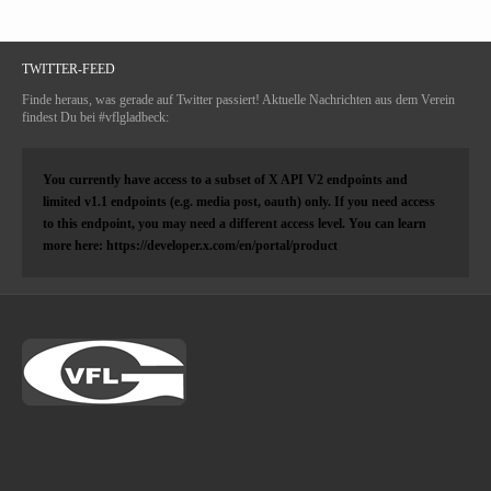
TWITTER-FEED
Finde heraus, was gerade auf Twitter passiert! Aktuelle Nachrichten aus dem Verein
findest Du bei #vflgladbeck:
You currently have access to a subset of X API V2 endpoints and
limited v1.1 endpoints (e.g. media post, oauth) only. If you need access
to this endpoint, you may need a different access level. You can learn
more here: https://developer.x.com/en/portal/product