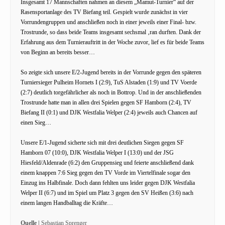
Insgesamt 17 Mannschaften nahmen an diesem „Mamut-Turnier“ auf der
Rasensportanlage des TV Biefang teil. Gespielt wurde zunächst in vier
Vorrundengruppen und anschließen noch in einer jeweils einer Final- bzw.
Trostrunde, so dass beide Teams insgesamt sechsmal ‚ran durften. Dank der
Erfahrung aus dem Turnierauftritt in der Woche zuvor, lief es für beide Teams
von Beginn an bereits besser…
So zeigte sich unsere E/2-Jugend bereits in der Vorrunde gegen den späteren
Turniersieger Pulheim Hornets I (2:9), TuS Alstaden (1:9) und TV Voerde
(2:7) deutlich torgefährlicher als noch in Bottrop. Und in der anschließenden
Trostrunde hatte man in allen drei Spielen gegen SF Hamborn (2:4), TV
Biefang II (0:1) und DJK Westfalia Welper (2:4) jeweils auch Chancen auf
einen Sieg…
Unsere E/1-Jugend sicherte sich mit drei deutlichen Siegen gegen SF
Hamborn 07 (10:0), DJK Westfalia Welper I (13:0) und der JSG
Hiesfeld/Aldenrade (6:2) den Gruppensieg und feierte anschließend dank
einem knappen 7:6 Sieg gegen den TV Vorde im Viertelfinale sogar den
Einzug ins Halbfinale. Doch dann fehlten uns leider gegen DJK Westfalia
Welper II (6:7) und im Spiel um Platz 3 gegen den SV Heißen (3:6) nach
einem langen Handballtag die Kräfte…
Quelle |
Sebastian Sprenger