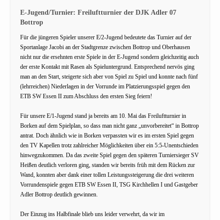
E-Jugend/Turnier: Freiluftturnier der DJK Adler 07
Bottrop
Für die jüngeren Spieler unserer E/2-Jugend bedeutete das Turnier auf der
Sportanlage Jacobi an der Stadtgrenze zwischen Bottrop und Oberhausen
nicht nur die ersehnten erste Spiele in der E-Jugend sondern gleichzeitig auch
der erste Kontakt mit Rasen als Spieluntergrund. Entsprechend nervös ging
man an den Start, steigerte sich aber von Spiel zu Spiel und konnte nach fünf
(lehrreichen) Niederlagen in der Vorrunde im Platzierungsspiel gegen den
ETB SW Essen II zum Abschluss den ersten Sieg feiern!
Für unsere E/1-Jugend stand ja bereits am 10. Mai das Freiluftturnier in
Borken auf dem Spielplan, so dass man nicht ganz „unvorbereitet“ in Bottrop
antrat. Doch ähnlich wie in Borken verpassten wir es im ersten Spiel gegen
den TV Kapellen trotz zahlreicher Möglichkeiten über ein 5:5-Unentschieden
hinwegzukommen. Da das zweite Spiel gegen den späteren Turniersieger SV
Heißen deutlich verloren ging, standen wir bereits früh mit dem Rücken zur
Wand, konnten aber dank einer tollen Leistungssteigerung die drei weiteren
Vorrundenspiele gegen ETB SW Essen II, TSG Kirchhellen I und Gastgeber
Adler Bottrop deutlich gewinnen.
Der Einzug ins Halbfinale blieb uns leider verwehrt, da wir im