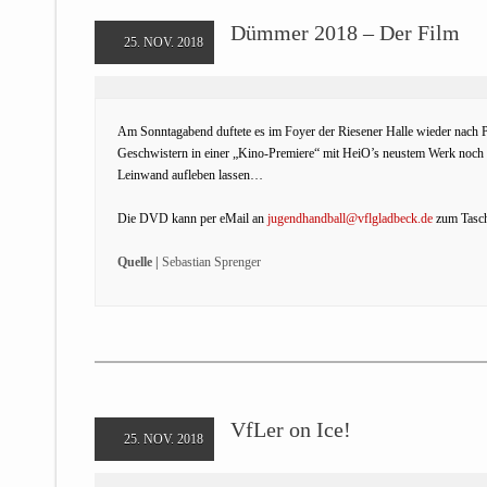
Dümmer 2018 – Der Film
25. NOV. 2018
Am Sonntagabend duftete es im Foyer der Riesener Halle wieder nach P
Geschwistern in einer „Kino-Premiere“ mit HeiO’s neustem Werk noch e
Leinwand aufleben lassen…
Die DVD kann per eMail an
jugendhandball@vflgladbeck.de
zum Tasche
Quelle |
Sebastian Sprenger
VfLer on Ice!
25. NOV. 2018