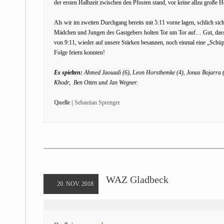
der ersten Halbzeit zwischen den Pfosten stand, vor keine allzu große
Als wir im zweiten Durchgang bereits mit 5:11 vorne lagen, schlich sich
Mädchen und Jungen des Gastgebers holten Tor um Tor auf… Gut, dass
von 9:11, wieder auf unsere Stärken besannen, noch einmal eine „Schüppe
Folge feiern konnten!
Es spielten:
Ahmed Jaouadi (6), Leon Horsthemke (4), Jonas Bojarra (
Khodr, Ben Otten und Jan Wegner.
Quelle |
Sebastian Sprenger
WAZ Gladbeck
20. NOV. 2018