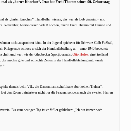
n mal als „harter Knochen“. Jetzt hat Fredi Thamm seinen 90. Geburtstag
mal als „harter Knochen“. Handballer wissen, das war als Lob gemeint – und
. November, feierte dieser harte Knochen, feierte Fredi Thamm mit Familie und
ehnten nicht ausprobiert hätte. In der Jugend spielte er für Schwarz-Gelb Fußball,
nach Kriegsende schloss er sich der Handballabteilung an – anno 1946 bedeutete
nschaft und war, wie der Gladbecker Sportjournalist
Otto Holzer
einst treffend
r: „Er machte gute und schlechte Zeiten in der Handballabteilung mit, wurde
re.“
ielte damals beim VfL, die Damenmannschaft hatte aber keinen Trainer“,
ei den Roten trainierte er nicht nur die Frauen, sondern auch die zweiten Herren
tverein. Bis zum heutigen Tag ist er VfLer geblieben: „Ich bin immer noch