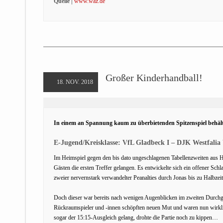
Quelle |
www.waz.de
Großer Kinderhandball!
18. NOV. 2018
In einem an Spannung kaum zu überbietenden Spitzenspiel behält
E-Jugend/Kreisklasse: VfL Gladbeck I – DJK Westfalia 
Im Heimspiel gegen den bis dato ungeschlagenen Tabellenzweiten aus Hat
Gästen die ersten Treffer gelangen. Es entwickelte sich ein offener Sc
zweier nervernstark verwandelter Peanalties durch Jonas bis zu Halbzei
Doch dieser war bereits nach wenigen Augenblicken im zweiten Durchgan
Rückraumspieler und -innen schöpften neuen Mut und waren nun wirklic
sogar der 15:15-Ausgleich gelang, drohte die Partie noch zu kippen…