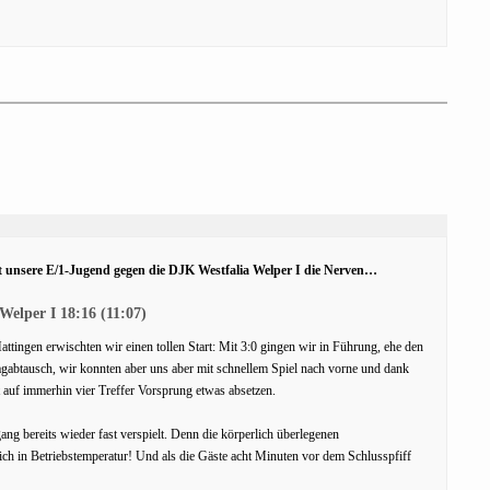
 unsere E/1-Jugend gegen die DJK Westfalia Welper I die Nerven…
Welper I 18:16 (11:07)
tingen erwischten wir einen tollen Start: Mit 3:0 gingen wir in Führung, ehe den
hlagabtausch, wir konnten aber uns aber mit schnellem Spiel nach vorne und dank
t auf immerhin vier Treffer Vorsprung etwas absetzen.
g bereits wieder fast verspielt. Denn die körperlich überlegenen
h in Betriebstemperatur! Und als die Gäste acht Minuten vor dem Schlusspfiff