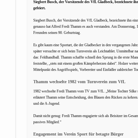
Siegbert Busch, der Vorsitzende des VfL Gladbeck, bezeichnete ih
gefeiert.
Siegbert Busch, der Vorsitzende des VfL Gladbeck, bezeichnete ihn ein
genauso hat Alfred Fredi Thamm es auch verstanden. Am Donnerstag, 15
Freunden seinen 90. Geburtstag.
Es gibt kaum eine Sportart, die der Gladbecker in den vergangenen Jahrz
später versuchte er sich beim Turnverein als Leichtathlet. Unmittelbar 
das: Feldhandball. Thamm schaffte schnell den Sprung in die erste Man
feststellte, „stets mit einem großen Kämpferherzen dabei“. Holzer weite
Mittelpunkt des Angriffsspiels, Vorbereiter und Einfädler zahlreicher To
Thamm wechselte 1982 vom Turnverein zum VfL
1982 wechselte Fredi Thamm vom TV zum VfL. „Meine Tochter Silke sp
erläutert Thamm seine Entscheidung, den Blauen den Rücken zu kehren. B
und die A-Jugend.
Damit nicht genug: Fredi Thamm engagierte sich als Beisitzer im Gesam
passives Mitglied.“
Engagement im Verein Sport für betagte Bürger