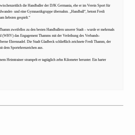
zwischenzeitlich die Handballer der DJK Germania, ehe er im Verein Sport für
adwander- und eine Gymnastikgruppe übernahm. „Handball“, betont Fredi
am liebsten gespielt.“
di Thamm zweifellos zu den besten Handballern unserer Stadt – wurde er mehrmals
band (WHV) das Engagement Thamms mit der Verleihung des Verbands-
erne Ehrennadel. Die Stadt Gladbeck schließlich zeichnete Fredi Thamm, der
it dem Sportehrenzeichen aus.
nem Heimtrainer strampelt er tagtäglich zehn Kilometer herunter. Ein harter