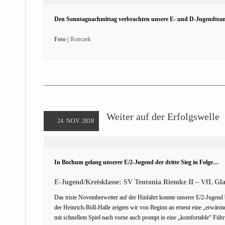
Den Sonntagnachmittag verbrachten unsere E- und D-Jugendteam
Foto |
Ronczek
Weiter auf der Erfolgswelle
24. NOV. 2018
In Bochum gelang unserer E/2-Jugend der dritte Sieg in Folge…
E-Jugend/Kreisklasse: SV Teutonia Riemke II – VfL Gla
Das triste Novemberwetter auf der Hinfahrt konnte unserer E/2-Jugen
der Heinrich-Böll-Halle zeigten wir von Beginn an erneut eine „erwärm
mit schnellem Spiel nach vorne auch prompt in eine „komfortable“ Führu