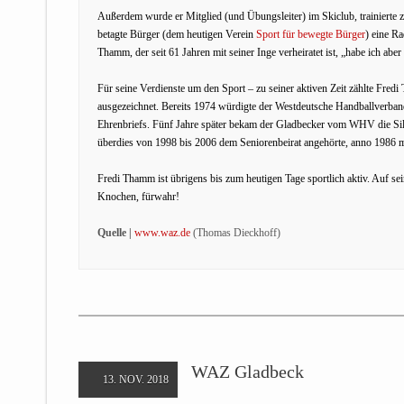
Außerdem wurde er Mitglied (und Übungsleiter) im Skiclub, trainierte 
betagte Bürger (dem heutigen Verein
Sport für bewegte Bürger
) eine R
Thamm, der seit 61 Jahren mit seiner Inge verheiratet ist, „habe ich aber 
Für seine Verdienste um den Sport – zu seiner aktiven Zeit zählte Fre
ausgezeichnet. Bereits 1974 würdigte der Westdeutsche Handballver
Ehrenbriefs. Fünf Jahre später bekam der Gladbecker vom WHV die Silb
überdies von 1998 bis 2006 dem Seniorenbeirat angehörte, anno 1986 m
Fredi Thamm ist übrigens bis zum heutigen Tage sportlich aktiv. Auf sei
Knochen, fürwahr!
Quelle |
www.waz.de
(Thomas Dieckhoff)
WAZ Gladbeck
13. NOV. 2018