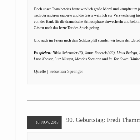
Doch unser Team bewies heute wirklich große Moral und kämpfte um je
nach der anderen zauberte und die Gäste wahrlich zur Verzweifelung 
von der Bank für die dramatische Schlussphase einwechseln und belohnt
Gästen noch das letzte Tor des Spiels gelang…
Und auch im Feiern nach dem Schlusspfiff standen wir heute den „Gr
Es spielten:
Nikita Schroeder (6), Jonas Ronczek (4/2), Linus Bzdega, J
Luca Kontor, Lutz Nüsgen, Mendos Seemann und im Tor Owen Hänisc
Quelle |
Sebastian Sprenger
90. Geburtstag: Fredi Thamm
16. NOV. 2018