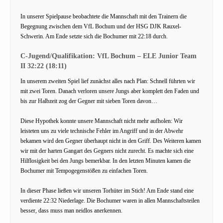
In unserer Spielpause beobachtete die Mannschaft mit den Trainern die
Begegnung zwischen dem VfL Bochum und der HSG DJK Rauxel-
Schwerin. Am Ende setzte sich die Bochumer mit 22:18 durch.
C-Jugend/Qualifikation: VfL Bochum – ELE Junior Team
II 32:22 (18:11)
In unserem zweiten Spiel lief zunächst alles nach Plan: Schnell führten wir
mit zwei Toren. Danach verloren unsere Jungs aber komplett den Faden und
bis zur Halbzeit zog der Gegner mit sieben Toren davon…
Diese Hypothek konnte unsere Mannschaft nicht mehr aufholen: Wir
leisteten uns zu viele technische Fehler im Angriff und in der Abwehr
bekamen wird den Gegner überhaupt nicht in den Griff. Des Weiteren kamen
wir mit der harten Gangart des Gegners nicht zurecht. Es machte sich eine
Hilflosigkeit bei den Jungs bemerkbar. In den letzten Minuten kamen die
Bochumer mit Tempogegenstößen zu einfachen Toren.
In dieser Phase ließen wir unseren Torhüter im Stich! Am Ende stand eine
verdiente 22:32 Niederlage. Die Bochumer waren in allen Mannschaftsteilen
besser, dass muss man neidlos anerkennen.