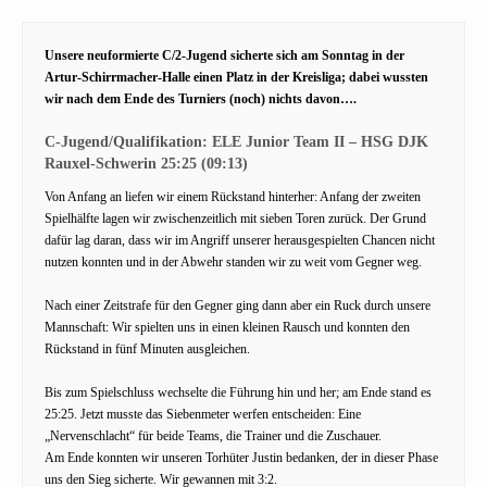
Unsere neuformierte C/2-Jugend sicherte sich am Sonntag in der
Artur-Schirrmacher-Halle einen Platz in der Kreisliga; dabei wussten
wir nach dem Ende des Turniers (noch) nichts davon….
C-Jugend/Qualifikation: ELE Junior Team II – HSG DJK
Rauxel-Schwerin 25:25 (09:13)
Von Anfang an liefen wir einem Rückstand hinterher: Anfang der zweiten
Spielhälfte lagen wir zwischenzeitlich mit sieben Toren zurück. Der Grund
dafür lag daran, dass wir im Angriff unserer herausgespielten Chancen nicht
nutzen konnten und in der Abwehr standen wir zu weit vom Gegner weg.
Nach einer Zeitstrafe für den Gegner ging dann aber ein Ruck durch unsere
Mannschaft: Wir spielten uns in einen kleinen Rausch und konnten den
Rückstand in fünf Minuten ausgleichen.
Bis zum Spielschluss wechselte die Führung hin und her; am Ende stand es
25:25. Jetzt musste das Siebenmeter werfen entscheiden: Eine
„Nervenschlacht“ für beide Teams, die Trainer und die Zuschauer.
Am Ende konnten wir unseren Torhüter Justin bedanken, der in dieser Phase
uns den Sieg sicherte. Wir gewannen mit 3:2.