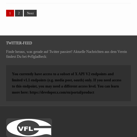
1
2
Next
TWITTER-FEED
Finde heraus, was gerade auf Twitter passiert! Aktuelle Nachrichten aus dem Verein
findest Du bei #vflgladbeck:
You currently have access to a subset of X API V2 endpoints and
limited v1.1 endpoints (e.g. media post, oauth) only. If you need access
to this endpoint, you may need a different access level. You can learn
more here: https://developer.x.com/en/portal/product