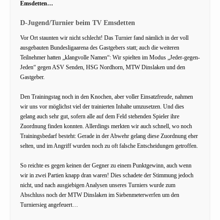
Emsdetten…
D-Jugend/Turnier beim TV Emsdetten
Vor Ort staunten wir nicht schlecht! Das Turnier fand nämlich in der voll
ausgebauten Bundesligaarena des Gastgebers statt; auch die weiteren
Teilnehmer hatten „klangvolle Namen“: Wir spielten im Modus „Jeder-gegen-
Jeden“ gegen ASV Senden, HSG Nordhorn, MTW Dinslaken und den
Gastgeber.
Den Trainingstag noch in den Knochen, aber voller Einsatzfreude, nahmen
wir uns vor möglichst viel der trainierten Inhalte umzusetzen. Und dies
gelang auch sehr gut, sofern alle auf dem Feld stehenden Spieler ihre
Zuordnung finden konnten. Allerdings merkten wir auch schnell, wo noch
Trainingsbedarf besteht: Gerade in der Abwehr gelang diese Zuordnung eher
selten, und im Angriff wurden noch zu oft falsche Entscheidungen getroffen.
So reichte es gegen keinen der Gegner zu einem Punktgewinn, auch wenn
wir in zwei Partien knapp dran waren! Dies schadete der Stimmung jedoch
nicht, und nach ausgiebigen Analysen unseres Turniers wurde zum
Abschluss noch der MTW Dinslaken im Siebenmeterwerfen um den
Turniersieg angefeuert…