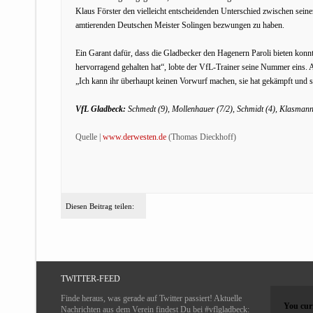
Klaus Förster den vielleicht entscheidenden Unterschied zwischen sein
amtierenden Deutschen Meister Solingen bezwungen zu haben.
Ein Garant dafür, dass die Gladbecker den Hagenern Paroli bieten kon
hervorragend gehalten hat“, lobte der VfL-Trainer seine Nummer eins.
„Ich kann ihr überhaupt keinen Vorwurf machen, sie hat gekämpft und sic
VfL Gladbeck:
Schmedt (9), Mollenhauer (7/2), Schmidt (4), Klasmann (
Quelle |
www.derwesten.de
(Thomas Dieckhoff)
Diesen Beitrag teilen:
TWITTER-FEED
Finde heraus, was gerade auf Twitter passiert! Aktuelle
You curr
Nachrichten aus dem Verein findest Du bei #vflgladbeck: