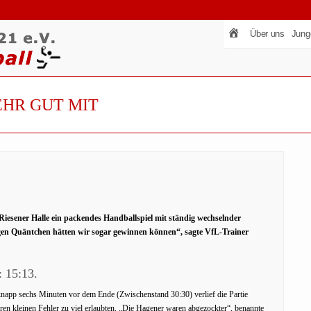
Über uns
Jung
EHR GUT MIT
esener Halle ein packendes Handballspiel mit ständig wechselnder
gen Quäntchen hätten wir sogar gewinnen können“, sagte VfL-Trainer
 15:13.
knapp sechs Minuten vor dem Ende (Zwischenstand 30:30) verlief die Partie
eren kleinen Fehler zu viel erlaubten. „Die Hagener waren abgezockter“, benannte