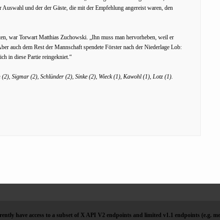
er Auswahl und der der Gäste, die mit der Empfehlung angereist waren, den
nten, war Torwart Matthias Zuchowski. „Ihn muss man hervorheben, weil er
 Aber auch dem Rest der Mannschaft spendete Förster nach der Niederlage Lob:
h in diese Partie reingekniet.“
2), Sigmar (2), Schlünder (2), Sinke (2), Wieck (1), Kawohl (1), Lotz (1).
ently have access to a subset of X API V2 endpoints and limited v1.1 endpoints (e.g. me