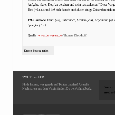
Aufgabe, klaren Kopf zu behalten und nicht nachzulassen.“ Diese Vorg
Tore (40.) aus und ließ sich danach auch durch einige Zeitstrafen nicht
VfL Gladbeck:
Elaidi (10), Blißenbach, Kirsten (je 5), Kegelmann (4), 
Spengler (Tor).
Quelle |
www.derwesten.de
(Thomas Dieckhoff)
Diesen Beitrag teilen:
TWITTER-FEED
Finde heraus, was gerade auf Twitter passiert! Aktuelle
You curr
Nachrichten aus dem Verein findest Du bei #vflgladbeck:
need a d