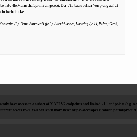
abe habe die Mannschaft prima umgesetzt. Der VfL baute seinen Vorsprung auf elf
 mehr beeindrucken.
Konietzka (3), Benz, Sontowski (je 2), Altenhölscher, Lastring (je 1), Polan; Groß,
ently have access to a subset of X API V2 endpoints and limited v1.1 endpoints (e.g. me
ifferent access level. You can learn more here: https://developer.x.com/en/portal/product