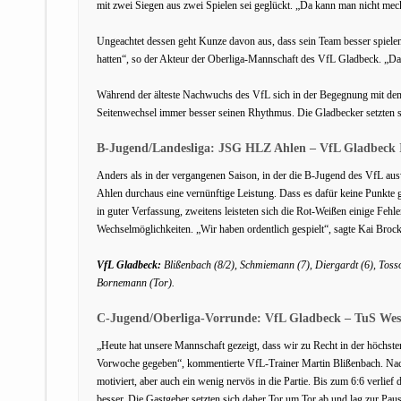
mit zwei Siegen aus zwei Spielen sei geglückt. „Da kann man nicht meck
Ungeachtet dessen geht Kunze davon aus, dass sein Team besser spielen
hatten“, so der Akteur der Oberliga-Mannschaft des VfL Gladbeck. „Da 
Während der älteste Nachwuchs des VfL sich in der Begegnung mit dem
Seitenwechsel immer besser seinen Rhythmus. Die Gladbecker setzten s
B-Jugend/Landesliga: JSG HLZ Ahlen – VfL Gladbeck I
Anders als in der vergangenen Saison, in der die B-Jugend des VfL aus
Ahlen durchaus eine vernünftige Leistung. Dass es dafür keine Punkte ga
in guter Verfassung, zweitens leisteten sich die Rot-Weißen einige Fehler
Wechselmöglichkeiten. „Wir haben ordentlich gespielt“, sagte Kai Broc
VfL Gladbeck:
Blißenbach (8/2), Schmiemann (7), Diergardt (6), Tosson
Bornemann (Tor).
C-Jugend/Oberliga-Vorrunde: VfL Gladbeck – TuS West
„Heute hat unsere Mannschaft gezeigt, dass wir zu Recht in der höchsten
Vorwoche gegeben“, kommentierte VfL-Trainer Martin Blißenbach. Nac
motiviert, aber auch ein wenig nervös in die Partie. Bis zum 6:6 verlie
besser. Die Gastgeber setzten sich daher Tor um Tor ab und lag zur Paus