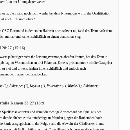
ern“, so der Übungsleiter weiter.
 kann. „Wir sind noch nicht wieder bei dem Niveau, das wir in der Qualifikation
ist noch Luft nach oben.“
 OSC Dortmund in der ersten Halbzeit noch schwer tat, fand das Team nach dem
ich nun ab und kamen schließlich zu einem deutlichen Sieg.
 28:27 (15:16)
wärts ja häufiger nicht ihr Leistungsvermögen abrufen konnte, bot das Team in
b, lag im Wesentlichen an drei Faktoren. Erstens präsentierten sich die Gastgeber
 zu viel und drittens fehlten ihnen schließlich und endlich auch
kmann, der Trainer der Gladbecker.
 (2), Allkemper (1), Kryzun (1), Poursafar (1), Wuttke (1), Allkämper;
falia Kamen 33:27 (18:9)
 Spielklasse antreten und damit die richtige Antwort auf das Spiel aus der
h der deutlichen Auftaktniederlage in Menden gingen die Rothemden hoch
f die Partie ausgeglichen, in der Folge stand die Abwehr der Gladbecker immer
e bereits mit 18:9 in Führung. „Jetzt“, so Blißenbach, „war es die schwerste