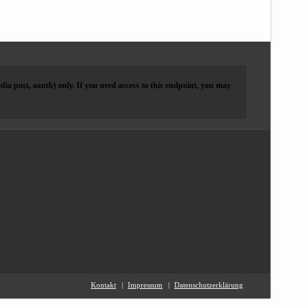
dia post, oauth) only. If you need access to this endpoint, you may
Kontakt
Impressum
Datenschutzerklärung