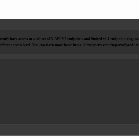
ently have access to a subset of X API V2 endpoints and limited v1.1 endpoints (e.g. me
ifferent access level. You can learn more here: https://developer.x.com/en/portal/product