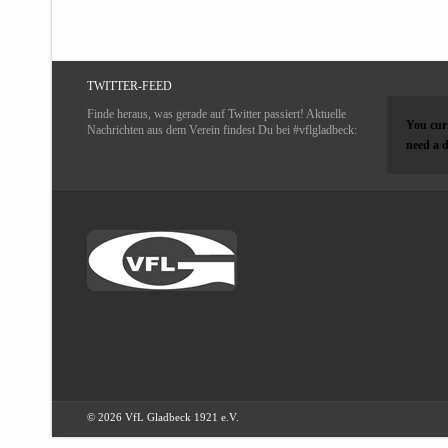
TWITTER-FEED
Finde heraus, was gerade auf Twitter passiert! Aktuelle
You curr
Nachrichten aus dem Verein findest Du bei #vflgladbeck:
need a d
© 2026 VfL Gladbeck 1921 e.V.