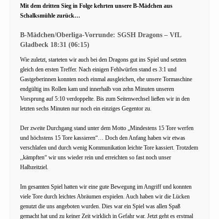
Mit dem dritten Sieg in Folge kehrten unsere B-Mädchen aus
Schalksmühle zurück…
B-Mädchen/Oberliga-Vorrunde: SGSH Dragons – VfL
Gladbeck 18:31 (06:15)
Wie zuletzt, starteten wir auch bei den Dragons gut ins Spiel und setzten
gleich den ersten Treffer. Nach einigen Fehlwürfen stand es 3:1 und
Gastgeberinnen konnten noch einmal ausgleichen, ehe unsere Tormaschine
endgültig ins Rollen kam und innerhalb von zehn Minuten unseren
Vorsprung auf 5:10 verdoppelte. Bis zum Seitenwechsel ließen wir in den
letzten sechs Minuten nur noch ein einziges Gegentor zu.
Der zweite Durchgang stand unter dem Motto „Mindestens 15 Tore werfen
und höchstens 15 Tore kassieren“… Doch den Anfang haben wir etwas
verschlafen und durch wenig Kommunikation leichte Tore kassiert. Trotzdem
,,kämpften“ wir uns wieder rein und erreichten so fast noch unser
Halbzeitziel.
Im gesamten Spiel hatten wir eine gute Bewegung im Angriff und konnten
viele Tore durch leichtes Abräumen erspielen. Auch haben wir die Lücken
genutzt die uns angeboten wurden. Dies war ein Spiel was allen Spaß
gemacht hat und zu keiner Zeit wirklich in Gefahr war. Jetzt geht es erstmal