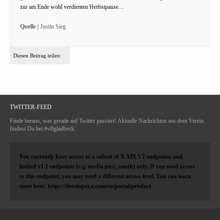
zur am Ende wohl verdienten Herbstpause…
Quelle |
Justin Sieg
Diesen Beitrag teilen:
TWITTER-FEED
Finde heraus, was gerade auf Twitter passiert! Aktuelle Nachrichten aus dem Verein
findest Du bei #vflgladbeck:
You currently have access to a subset of X API V2 endpoints and
limited v1.1 endpoints (e.g. media post, oauth) only. If you need access
to this endpoint, you may need a different access level. You can learn
more here: https://developer.x.com/en/portal/product