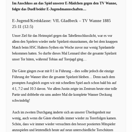
Im Anschluss an das Spiel unserer E-Mädchen gegen den TV Wanne,
folgte das Duell beider E-Jugendmannschaften…
E-Jugend/Kreisklasse: VfL Gladbeck – TV Wanne 1885
25:11 (12:5)
Unser Ziel für das Heimspiel gegen das Tabellenschlusslicht, war es vor
allem den Spielern wieder mehr Spielzeit einzuräumen, die bei dem knappen
Match beim HSC Haltern-Sythen ein Woche zuvor nur wenig Spielanteile
bekommen hatten. So durfte dieses Mal Lennard über die gesamte Spielzeit
unser Tor hüten, während Tobias auf Torejagd ging…
Die Gäste gingen zwar mit 0:1 in Führung – dies sollte jedoch die einzige
Führung der Wanner über die gesamte Spielzeit bleiben… Denn nach dem
prompten Ausgleich zogen wir mit schnellem Spiel auch schon bald bis auf
4:1, 7:2 und 10:3 davon. Vor allem Justin zeigte im Zentrum heute eine tolle
Partie und dribbelte ein ums andere Mal die komplette Wanner Deckung
schwindelig!
Auch im zweiten Durchgang änderte sich an unserer Überlegenheit nur
wenig, auch wenn die Gäste ebenfalls immer wieder zu Torerfolgen kamen.
Schön, dass wir immer wieder versuchten den besser postierten Mitspieler
anzuspielen und letztendlich heute auf neun unterschiedliche Torschützen