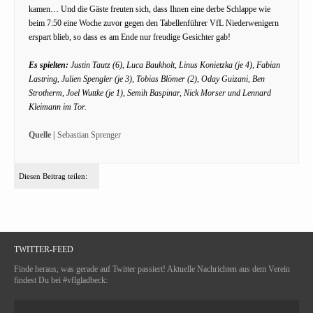
kamen… Und die Gäste freuten sich, dass Ihnen eine derbe Schlappe wie
beim 7:50 eine Woche zuvor gegen den Tabellenführer VfL Niederwenigern
erspart blieb, so dass es am Ende nur freudige Gesichter gab!
Es spielten:
Justin Tautz (6), Luca Baukholt, Linus Konietzka (je 4), Fabian
Lastring, Julien Spengler (je 3), Tobias Blömer (2), Oday Guizani, Ben
Strotherm, Joel Wuttke (je 1), Semih Baspinar, Nick Morser und Lennard
Kleimann im Tor.
Quelle |
Sebastian Sprenger
Diesen Beitrag teilen:
TWITTER-FEED
Finde heraus, was gerade auf Twitter passiert! Aktuelle Nachrichten aus dem Verein
findest Du bei #vflgladbeck: