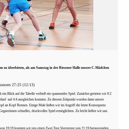
m zu überbieten, als am Samstag in der Riesener Halle unsere C-Mädchen
ausen 27:25 (12:13)
in Blick auf die Tabelle verhieß ein spannendes Spiel. Zunächst gerieten wir 0:2
erlauf auf 4:4 ausgleichen konnten. Zu diesem Zeitpunkt wurden dann unsere
Kopf an Kopf Rennen. Einige Male ließen wir im Angriff die letzte Konsequenz
gnerinnen schnelles, druckvolles Spiel ermöglichten. Zu leicht ließen wir uns
 von 19:19 konnten wir uns einen Zwei Tore Vorsprung von 21:19 herausspielen,