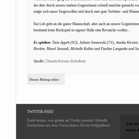
der aber durch unsere starken Gegnerinnen schnell zunichte gemacht wu
zeigte sich unser Siegeswillen und durch eine gute Torhüter- und Manns
Ein Lob geht an die ganze Mannschaft, aber auch an unsere Gegnerinnen
bestimmt beim Rückspiel in eigener Halle eine Revanche wollen…
Es spielten:
Tizia Appelt (9/2), Juliane Sontowski (7/1), Annika Kirst
Herden, Manel Jaouadi, Michelle Kallen und
Pauline Langanke und Sar
Quelle |
Daniela Kirsten-Zickelbein
Diesen Beitrag teilen:
TWITTER-FEED
Finde heraus, was gerade auf Twitter passiert! Aktuelle
You curr
Nachrichten aus dem Verein findest Du bei #vflgladbeck:
need a d