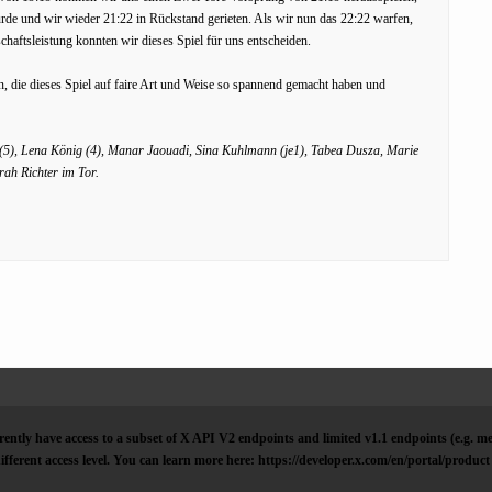
rde und wir wieder 21:22 in Rückstand gerieten. Als wir nun das 22:22 warfen,
chaftsleistung konnten wir dieses Spiel für uns entscheiden.
, die dieses Spiel auf faire Art und Weise so spannend gemacht haben und
en (5), Lena König (4), Manar Jaouadi, Sina Kuhlmann (je1), Tabea Dusza, Marie
ah Richter im Tor.
ently have access to a subset of X API V2 endpoints and limited v1.1 endpoints (e.g. me
ifferent access level. You can learn more here: https://developer.x.com/en/portal/product