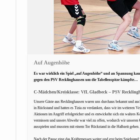
Auf Augenhöhe
Es war wirklich ein Spiel „auf Augenhöhe“ und an Spannung kau
gegen den PSV Recklinghausen um die Tabellenspitze kämpfte…
C-Mädchen/Kreisklasse: VfL Gladbeck – PSV Recklingh
Unsere Gäste aus Recklinghausen waren uns durchaus bekannt und auch e
in Rückstand und hatten es Tizia zu verdanken, dass wir im weiteren V
Aktionen im Angriff erfolgreicher und es entwickelte sich ein wahres 
vermissen und unsere Abwehr war viel zu offen, wodurch wir unseren Ge
ausspielen und mussten mit einem Tor Rückstand in die Halbzeit gehen.
Nach der Pause ging das Kräftemessen weiter und erst beim Spielstand