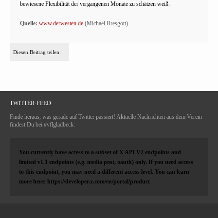
bewiesene Flexibilität der vergangenen Monate zu schätzen weiß.
Quelle:
www.derwesten.de
(Michael Bresgott)
Diesen Beitrag teilen:
TWITTER-FEED
Finde heraus, was gerade auf Twitter passiert! Aktuelle Nachrichten aus dem Verein
findest Du bei #vflgladbeck:
You currently have access to a subset of X API V2 endpoints and
limited v1.1 endpoints (e.g. media post, oauth) only. If you need access
to this endpoint, you may need a different access level. You can learn
more here: https://developer.x.com/en/portal/product