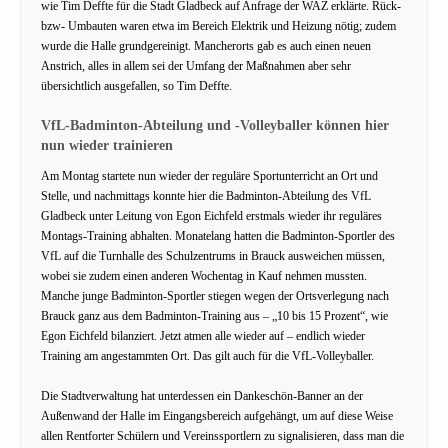
wie Tim Deffte für die Stadt Gladbeck auf Anfrage der WAZ erklärte. Rück-
bzw- Umbauten waren etwa im Bereich Elektrik und Heizung nötig; zudem
wurde die Halle grundgereinigt. Mancherorts gab es auch einen neuen
Anstrich, alles in allem sei der Umfang der Maßnahmen aber sehr
übersichtlich ausgefallen, so Tim Deffte.
VfL-Badminton-Abteilung und -Volleyballer können hier
nun wieder trainieren
Am Montag startete nun wieder der reguläre Sportunterricht an Ort und
Stelle, und nachmittags konnte hier die Badminton-Abteilung des VfL
Gladbeck unter Leitung von Egon Eichfeld erstmals wieder ihr reguläres
Montags-Training abhalten. Monatelang hatten die Badminton-Sportler des
VfL auf die Turnhalle des Schulzentrums in Brauck ausweichen müssen,
wobei sie zudem einen anderen Wochentag in Kauf nehmen mussten.
Manche junge Badminton-Sportler stiegen wegen der Ortsverlegung nach
Brauck ganz aus dem Badminton-Training aus – „10 bis 15 Prozent“, wie
Egon Eichfeld bilanziert. Jetzt atmen alle wieder auf – endlich wieder
Training am angestammten Ort. Das gilt auch für die VfL-Volleyballer.
Die Stadtverwaltung hat unterdessen ein Dankeschön-Banner an der
Außenwand der Halle im Eingangsbereich aufgehängt, um auf diese Weise
allen Rentforter Schülern und Vereinssportlern zu signalisieren, dass man die