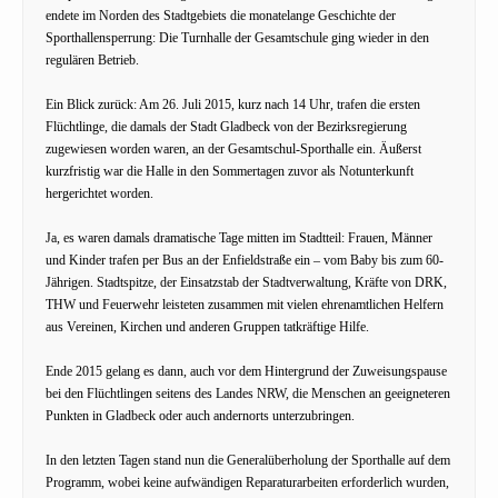
endete im Norden des Stadtgebiets die monatelange Geschichte der
Sporthallensperrung: Die Turnhalle der Gesamtschule ging wieder in den
regulären Betrieb.
Ein Blick zurück: Am 26. Juli 2015, kurz nach 14 Uhr, trafen die ersten
Flüchtlinge, die damals der Stadt Gladbeck von der Bezirksregierung
zugewiesen worden waren, an der Gesamtschul-Sporthalle ein. Äußerst
kurzfristig war die Halle in den Sommertagen zuvor als Notunterkunft
hergerichtet worden.
Ja, es waren damals dramatische Tage mitten im Stadtteil: Frauen, Männer
und Kinder trafen per Bus an der Enfieldstraße ein – vom Baby bis zum 60-
Jährigen. Stadtspitze, der Einsatzstab der Stadtverwaltung, Kräfte von DRK,
THW und Feuerwehr leisteten zusammen mit vielen ehrenamtlichen Helfern
aus Vereinen, Kirchen und anderen Gruppen tatkräftige Hilfe.
Ende 2015 gelang es dann, auch vor dem Hintergrund der Zuweisungspause
bei den Flüchtlingen seitens des Landes NRW, die Menschen an geeigneteren
Punkten in Gladbeck oder auch andernorts unterzubringen.
In den letzten Tagen stand nun die Generalüberholung der Sporthalle auf dem
Programm, wobei keine aufwändigen Reparaturarbeiten erforderlich wurden,