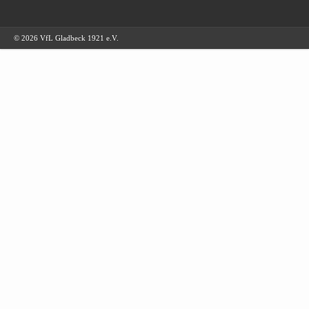
© 2026 VfL Gladbeck 1921 e.V.