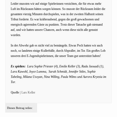
Leider mussten wir auf einige Spielerinnen verzichten, die für etwas mehr
Luft im Rückraum hätten sorgen können. So musste der Rückraum leider die
gesamten vierzig Minuten durchspielen, was in der zweiten Halbzeit seinen
Tribut forderte. Es war kräfteraubend, gegen die groß gewachsenen und
energisch agierenden Gäste zu punkten. Trotz dieser Tatsache gab niemand
auf, und wir hatten unsere Chancen, auch wenn diese nicht alle genutzt
wurden.
In der Abwehr gab es nicht viel zu bemängeln. Etwas Pech hatten wir auch
noch, so landeten einige Kullerbälle, durch Abpraller, im Tor. Ein großes Lob
unseren drei E-Jugendspielerinnen, die unser Team gut unterstützt haben!
Es spielten:
Lara Sophie Priester (4), Emilie Keller (3), Rada Jaouadi (1),
Lara Kawohl, Joyce Lumma, Sarah Schmidt, Jennifer Stiles, Sophie
Tabeling, Milana Usoyan, Nina Willing, Paula Wilms und Aurora Kryeziu im
Tor.
Quelle |
Lars Keller
Diesen Beitrag teilen: