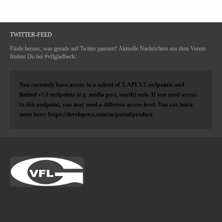
TWITTER-FEED
Finde heraus, was gerade auf Twitter passiert! Aktuelle Nachrichten aus dem Verein
findest Du bei #vflgladbeck:
You currently have access to a subset of X API V2 endpoints and
limited v1.1 endpoints (e.g. media post, oauth) only. If you need access
to this endpoint, you may need a different access level. You can learn
more here: https://developer.x.com/en/portal/product