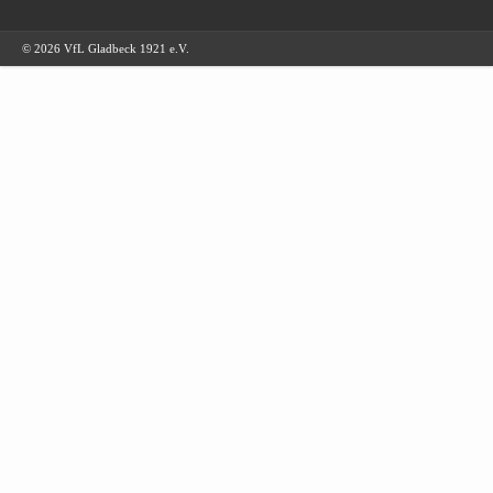
© 2026 VfL Gladbeck 1921 e.V.