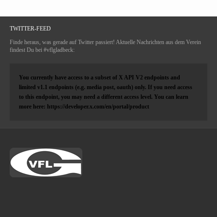
TWITTER-FEED
Finde heraus, was gerade auf Twitter passiert! Aktuelle Nachrichten aus dem Verein
findest Du bei #vflgladbeck:
You currently have access to a subset of X API V2 endpoints and
limited v1.1 endpoints (e.g. media post, oauth) only. If you need access
to this endpoint, you may need a different access level. You can learn
more here: https://developer.x.com/en/portal/product