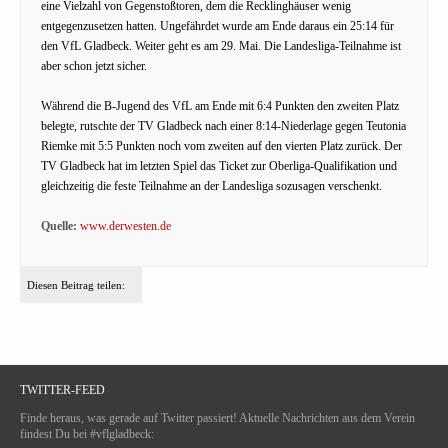
eine Vielzahl von Gegenstoßtoren, dem die Recklinghäuser wenig
entgegenzusetzen hatten. Ungefährdet wurde am Ende daraus ein 25:14 für
den VfL Gladbeck. Weiter geht es am 29. Mai. Die Landesliga-Teilnahme ist
aber schon jetzt sicher.
Während die B-Jugend des VfL am Ende mit 6:4 Punkten den zweiten Platz
belegte, rutschte der TV Gladbeck nach einer 8:14-Niederlage gegen Teutonia
Riemke mit 5:5 Punkten noch vom zweiten auf den vierten Platz zurück. Der
TV Gladbeck hat im letzten Spiel das Ticket zur Oberliga-Qualifikation und
gleichzeitig die feste Teilnahme an der Landesliga sozusagen verschenkt.
Quelle:
www.derwesten.de
Diesen Beitrag teilen:
TWITTER-FEED
Finde heraus, was gerade auf Twitter passiert! Aktuelle Nachrichten aus dem Verein
findest Du bei #vflgladbeck: