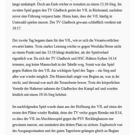
lange umkämpft. Doch am Ende reichte es trotzdem zu einem 15:10-Sieg. Im
zweiten Spiel gegen den TV Gladbeck geriet der VfL in Rückstand, nachdem
zuvor eine Führung verpasst hatte. Hinzu kam, dass der VfL häufig in
Unterzahl spielen musste. Der TV Gladbeck gewann schließlich verdient mit
19:17.
Der zweite Tag begann dann für den VfL, wie es sich die Verantwortlichen
erwartet hatten. Trotz starker Leistung reichte es gegen Westfalia Herne nicht
zu einem Punkt und das 13:19 klingt deutlicher, als der Spielverlauf
eigentlich war. Da sich der TV Gladbeck und HSC Haltern-Sythen 14:14
trennten, zog keine Mannschaft in der Tabelle weg. Somit war das Spiel
gegen Haltern für den VfL das wichtigste Spiel des Tages – ein Sieg und
alles war wieder möglich. Die Mannschaft zeigte von Beginn an, was in ihr
steckt, und diesmal war auch die Torausbeute besser. Trotz der körperlichen
Vorteile der Halterner nahmen die Gladbecker den Kampf auf und wurden
letztlich mit einem 19:16-Sieg belohnt.
Im nachfolgenden Spiel wurde dann aus der Hoffnung des VfL auf einen der
ersten drei Plätze wieder Realität, denn der TV verlor gegen Riemke mit 8:14,
so dass der VfL im Abschlussspiel gegen die PSV Recklinghausen nur
gewinnen musste, um zumindest den dritten Platz zu sichern. Euphorisch von
der Ausgangssituation und der guten Tagesform gelangen gleich zu Beginn