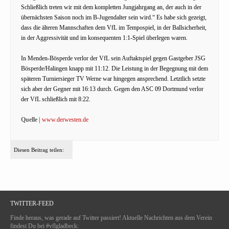
Schließlich treten wir mit dem kompletten Jungjahrgang an, der auch in der
übernächsten Saison noch im B-Jugendalter sein wird.“ Es habe sich gezeigt,
dass die älteren Mannschaften dem VfL im Tempospiel, in der Ballsicherheit,
in der Aggressivität und im konsequenten 1:1-Spiel überlegen waren.
In Menden-Bösperde verlor der VfL sein Auftaktspiel gegen Gastgeber JSG
Bösperde/Halingen knapp mit 11:12. Die Leistung in der Begegnung mit dem
späteren Turniersieger TV Werne war hingegen ansprechend. Letztlich setzte
sich aber der Gegner mit 16:13 durch. Gegen den ASC 09 Dortmund verlor
der VfL schließlich mit 8:22.
Quelle |
www.derwesten.de
Diesen Beitrag teilen:
TWITTER-FEED
Finde heraus, was gerade auf Twitter passiert! Aktuelle Nachrichten aus dem Verein
findest Du bei #vflgladbeck: