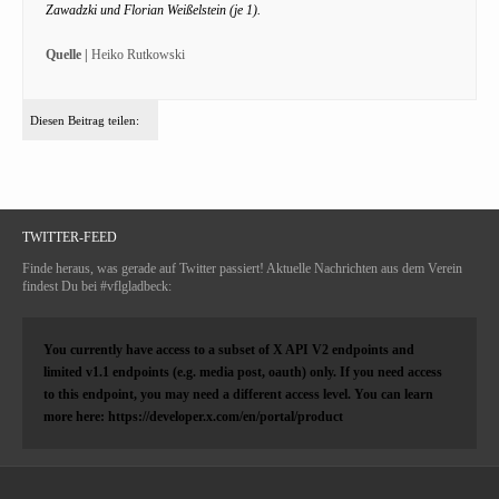
Zawadzki und Florian Weißelstein (je 1).
Quelle |
Heiko Rutkowski
Diesen Beitrag teilen:
TWITTER-FEED
Finde heraus, was gerade auf Twitter passiert! Aktuelle Nachrichten aus dem Verein
findest Du bei #vflgladbeck:
You currently have access to a subset of X API V2 endpoints and
limited v1.1 endpoints (e.g. media post, oauth) only. If you need access
to this endpoint, you may need a different access level. You can learn
more here: https://developer.x.com/en/portal/product