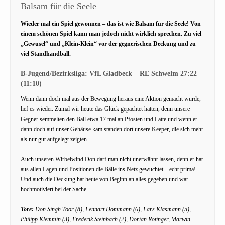
Balsam für die Seele
Wieder mal ein Spiel gewonnen – das ist wie Balsam für die Seele! Von
einem schönen Spiel kann man jedoch nicht wirklich sprechen. Zu viel
„Gewusel“ und „Klein-Klein“ vor der gegnerischen Deckung und zu
viel Standhandball.
B-Jugend/Bezirksliga: VfL Gladbeck – RE Schwelm 27:22
(11:10)
Wenn dann doch mal aus der Bewegung heraus eine Aktion gemacht wurde,
lief es wieder. Zumal wir heute das Glück gepachtet hatten, denn unsere
Gegner semmelten den Ball etwa 17 mal an Pfosten und Latte und wenn er
dann doch auf unser Gehäuse kam standen dort unsere Keeper, die sich mehr
als nur gut aufgelegt zeigten.
Auch unseren Wirbelwind Don darf man nicht unerwähnt lassen, denn er hat
aus allen Lagen und Positionen die Bälle ins Netz gewuchtet – echt prima!
Und auch die Deckung hat heute von Beginn an alles gegeben und war
hochmotiviert bei der Sache.
Tore:
Don Singh Toor (8), Lennart Dommann (6), Lars Klasmann (5),
Philipp Klemmin (3), Frederik Steinbach (2), Dorian Rötinger, Marwin