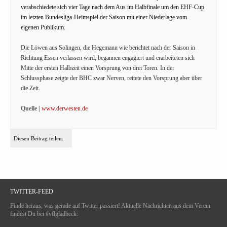
verabschiedete sich vier Tage nach dem Aus im Halbfinale um den EHF-Cup
im letzten Bundesliga-Heimspiel der Saison mit einer Niederlage vom
eigenen Publikum.
Die Löwen aus Solingen, die Hegemann wie berichtet nach der Saison in
Richtung Essen verlassen wird, begannen engagiert und erarbeiteten sich
Mitte der ersten Halbzeit einen Vorsprung von drei Toren. In der
Schlussphase zeigte der BHC zwar Nerven, rettete den Vorsprung aber über
die Zeit.
Quelle |
www.derwesten.de
Diesen Beitrag teilen:
TWITTER-FEED
Finde heraus, was gerade auf Twitter passiert! Aktuelle Nachrichten aus dem Verein
findest Du bei #vflgladbeck: