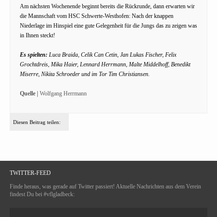
Am nächsten Wochenende beginnt bereits die Rückrunde, dann erwarten wir
die Mannschaft vom HSC Schwerte-Westhofen: Nach der knappen
Niederlage im Hinspiel eine gute Gelegenheit für die Jungs das zu zeigen was
in Ihnen steckt!
Es spielten:
Luca Braida, Celik Can Cetin, Jan Lukas Fischer, Felix
Grochtdreis, Mika Haier, Lennard Herrmann, Malte Middelhoff, Benedikt
Miserre, Nikita Schroeder und im Tor Tim Christiansen.
Quelle |
Wolfgang Herrmann
Diesen Beitrag teilen:
TWITTER-FEED
Finde heraus, was gerade auf Twitter passiert! Aktuelle Nachrichten aus dem Verein
findest Du bei #vflgladbeck: