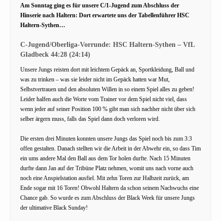
Am Sonntag ging es für unsere C/1-Jugend zum Abschluss der
Hinserie nach Haltern: Dort erwartete uns der Tabellenführer HSC
Haltern-Sythen…
C-Jugend/Oberliga-Vorrunde: HSC Haltern-Sythen – VfL
Gladbeck 44:28 (24:14)
Unsere Jungs reisten dort mit leichtem Gepäck an, Sportkleidung, Ball und
was zu trinken – was sie leider nicht im Gepäck hatten war Mut,
Selbstvertrauen und den absoluten Willen in so einem Spiel alles zu geben!
Leider halfen auch die Worte vom Trainer vor dem Spiel nicht viel, dass
wenn jeder auf seiner Position 100 % gibt man sich nachher nicht über sich
selber ärgern muss, falls das Spiel dann doch verloren wird.
Die ersten drei Minuten konnten unsere Jungs das Spiel noch bis zum 3:3
offen gestalten. Danach stellten wir die Arbeit in der Abwehr ein, so dass Tim
ein ums andere Mal den Ball aus dem Tor holen durfte. Nach 15 Minuten
durfte dann Jan auf der Tribüne Platz nehmen, womit uns nach vorne auch
noch eine Anspielstation ausfiel. Mit zehn Toren zur Halbzeit zurück, am
Ende sogar mit 16 Toren! Obwohl Haltern da schon seinem Nachwuchs eine
Chance gab. So wurde es zum Abschluss der Black Week für unsere Jungs
der ultimative Black Sunday!