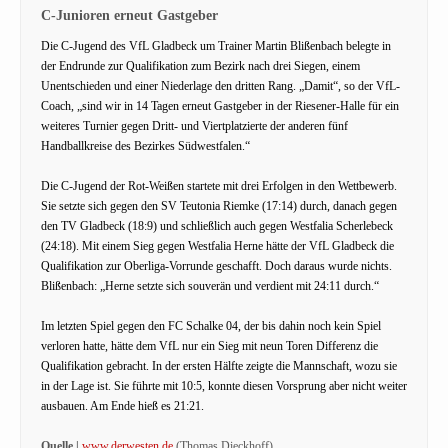
C-Junioren erneut Gastgeber
Die C-Jugend des VfL Gladbeck um Trainer Martin Blißenbach belegte in
der Endrunde zur Qualifikation zum Bezirk nach drei Siegen, einem
Unentschieden und einer Niederlage den dritten Rang. „Damit“, so der VfL-
Coach, „sind wir in 14 Tagen erneut Gastgeber in der Riesener-Halle für ein
weiteres Turnier gegen Dritt- und Viertplatzierte der anderen fünf
Handballkreise des Bezirkes Südwestfalen.“
Die C-Jugend der Rot-Weißen startete mit drei Erfolgen in den Wettbewerb.
Sie setzte sich gegen den SV Teutonia Riemke (17:14) durch, danach gegen
den TV Gladbeck (18:9) und schließlich auch gegen Westfalia Scherlebeck
(24:18). Mit einem Sieg gegen Westfalia Herne hätte der VfL Gladbeck die
Qualifikation zur Oberliga-Vorrunde geschafft. Doch daraus wurde nichts.
Blißenbach: „Herne setzte sich souverän und verdient mit 24:11 durch.“
Im letzten Spiel gegen den FC Schalke 04, der bis dahin noch kein Spiel
verloren hatte, hätte dem VfL nur ein Sieg mit neun Toren Differenz die
Qualifikation gebracht. In der ersten Hälfte zeigte die Mannschaft, wozu sie
in der Lage ist. Sie führte mit 10:5, konnte diesen Vorsprung aber nicht weiter
ausbauen. Am Ende hieß es 21:21.
Quelle |
www.derwesten.de
(Thomas Dieckhoff)