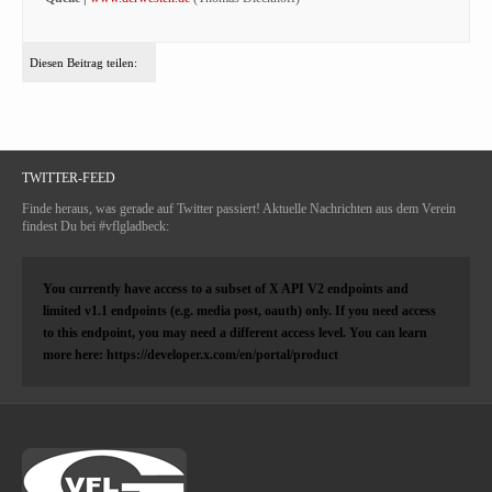
Diesen Beitrag teilen:
TWITTER-FEED
Finde heraus, was gerade auf Twitter passiert! Aktuelle Nachrichten aus dem Verein
findest Du bei #vflgladbeck:
You currently have access to a subset of X API V2 endpoints and
limited v1.1 endpoints (e.g. media post, oauth) only. If you need access
to this endpoint, you may need a different access level. You can learn
more here: https://developer.x.com/en/portal/product