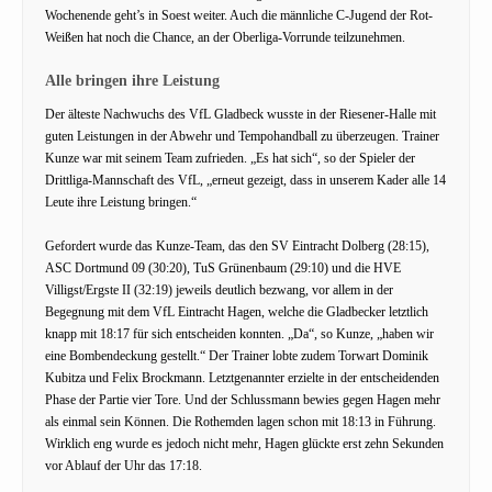
Wochenende geht’s in Soest weiter. Auch die männliche C-Jugend der Rot-
Weißen hat noch die Chance, an der Oberliga-Vorrunde teilzunehmen.
Alle bringen ihre Leistung
Der älteste Nachwuchs des VfL Gladbeck wusste in der Riesener-Halle mit
guten Leistungen in der Abwehr und Tempohandball zu überzeugen. Trainer
Kunze war mit seinem Team zufrieden. „Es hat sich“, so der Spieler der
Drittliga-Mannschaft des VfL, „erneut gezeigt, dass in unserem Kader alle 14
Leute ihre Leistung bringen.“
Gefordert wurde das Kunze-Team, das den SV Eintracht Dolberg (28:15),
ASC Dortmund 09 (30:20), TuS Grünenbaum (29:10) und die HVE
Villigst/Ergste II (32:19) jeweils deutlich bezwang, vor allem in der
Begegnung mit dem VfL Eintracht Hagen, welche die Gladbecker letztlich
knapp mit 18:17 für sich entscheiden konnten. „Da“, so Kunze, „haben wir
eine Bombendeckung gestellt.“ Der Trainer lobte zudem Torwart Dominik
Kubitza und Felix Brockmann. Letztgenannter erzielte in der entscheidenden
Phase der Partie vier Tore. Und der Schlussmann bewies gegen Hagen mehr
als einmal sein Können. Die Rothemden lagen schon mit 18:13 in Führung.
Wirklich eng wurde es jedoch nicht mehr, Hagen glückte erst zehn Sekunden
vor Ablauf der Uhr das 17:18.