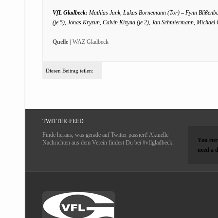
VfL Gladbeck:
Mathias Jank, Lukas Bornemann (Tor) – Fynn Blißenba
(je 5), Jonas Kryzun, Calvin Kizyna (je 2), Jan Schmiermann, Michael G
Quelle |
WAZ Gladbeck
Diesen Beitrag teilen:
TWITTER-FEED
Finde heraus, was gerade auf Twitter passiert! Aktuelle
You curr
Nachrichten aus dem Verein findest Du bei #vflgladbeck:
need a d