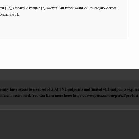
ch (12), Hendrik Alkemper (7), Maximilian Wieck, Maurice Poursafar-Jahromi
iesen (je 1).
ently have access to a subset of X API V2 endpoints and limited v1.1 endpoints (e.g. me
ifferent access level. You can learn more here: https://developer.x.com/en/portal/product