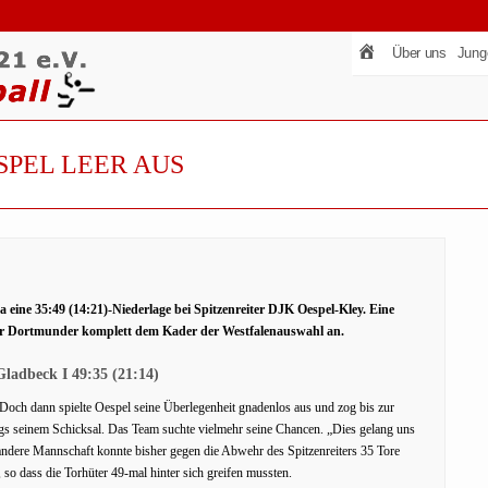
Über uns
Jung
SPEL LEER AUS
 eine 35:49 (14:21)-Niederlage bei Spitzenreiter DJK Oespel-Kley. Eine
 der Dortmunder komplett dem Kader der Westfalenauswahl an.
ladbeck I 49:35 (21:14)
. Doch dann spielte Oespel seine Überlegenheit gnadenlos aus und zog bis zur
gs seinem Schicksal. Das Team suchte vielmehr seine Chancen. „Dies gelang uns
 andere Mannschaft konnte bisher gegen die Abwehr des Spitzenreiters 35 Tore
 so dass die Torhüter 49-mal hinter sich greifen mussten.