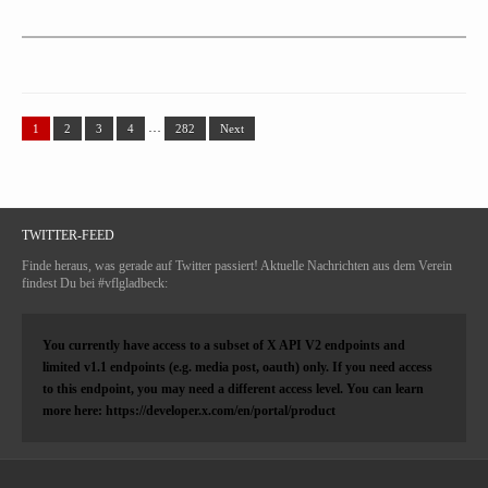
…
1
2
3
4
282
Next
TWITTER-FEED
Finde heraus, was gerade auf Twitter passiert! Aktuelle Nachrichten aus dem Verein
findest Du bei #vflgladbeck:
You currently have access to a subset of X API V2 endpoints and
limited v1.1 endpoints (e.g. media post, oauth) only. If you need access
to this endpoint, you may need a different access level. You can learn
more here: https://developer.x.com/en/portal/product