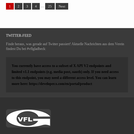
…
1
2
3
4
25
Next
TWITTER-FEED
Finde heraus, was gerade auf Twitter passiert! Aktuelle Nachrichten aus dem Verein
findest Du bei #vflgladbeck:
You currently have access to a subset of X API V2 endpoints and
limited v1.1 endpoints (e.g. media post, oauth) only. If you need access
to this endpoint, you may need a different access level. You can learn
more here: https://developer.x.com/en/portal/product