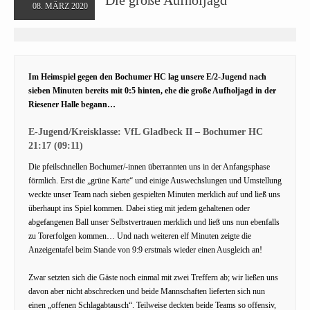
08. MÄRZ 2020
Im Heimspiel gegen den Bochumer HC lag unsere E/2-Jugend nach
sieben Minuten bereits mit 0:5 hinten, ehe die große Aufholjagd in der
Riesener Halle begann…
E-Jugend/Kreisklasse: VfL Gladbeck II – Bochumer HC
21:17 (09:11)
Die pfeilschnellen Bochumer/-innen überrannten uns in der Anfangsphase
förmlich. Erst die „grüne Karte“ und einige Auswechslungen und Umstellung
weckte unser Team nach sieben gespielten Minuten merklich auf und ließ uns
überhaupt ins Spiel kommen. Dabei stieg mit jedem gehaltenen oder
abgefangenen Ball unser Selbstvertrauen merklich und ließ uns nun ebenfalls
zu Torerfolgen kommen… Und nach weiteren elf Minuten zeigte die
Anzeigentafel beim Stande von 9:9 erstmals wieder einen Ausgleich an!
Zwar setzten sich die Gäste noch einmal mit zwei Treffern ab; wir ließen uns
davon aber nicht abschrecken und beide Mannschaften lieferten sich nun
einen „offenen Schlagabtausch“. Teilweise deckten beide Teams so offensiv,