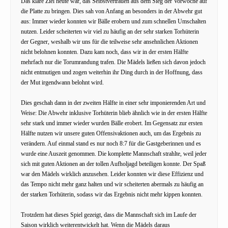
Das klare Ziel heute war, das Selbstvertrauen aus dem Sieg der Vorwoche auf
die Platte zu bringen. Dies sah von Anfang an besonders in der Abwehr gut
aus: Immer wieder konnten wir Bälle erobern und zum schnellen Umschalten
nutzen. Leider scheiterten wir viel zu häufig an der sehr starken Torhüterin
der Gegner, weshalb wir uns für die teilweise sehr ansehnlichen Aktionen
nicht belohnen konnten. Dazu kam noch, dass wir in der ersten Hälfte
mehrfach nur die Torumrandung trafen. Die Mädels ließen sich davon jedoch
nicht entmutigen und zogen weiterhin ihr Ding durch in der Hoffnung, dass
der Mut irgendwann belohnt wird.
Dies geschah dann in der zweiten Hälfte in einer sehr imponierenden Art und
Weise: Die Abwehr inklusive Torhüterin blieb ähnlich wie in der ersten Hälfte
sehr stark und immer wieder wurden Bälle erobert. Im Gegensatz zur ersten
Hälfte nutzen wir unsere guten Offensivaktionen auch, um das Ergebnis zu
verändern. Auf einmal stand es nur noch 8:7 für die Gastgeberinnen und es
wurde eine Auszeit genommen. Die komplette Mannschaft strahlte, weil jeder
sich mit guten Aktionen an der tollen Aufholjagd beteiligen konnte. Der Spaß
war den Mädels wirklich anzusehen. Leider konnten wir diese Effizienz und
das Tempo nicht mehr ganz halten und wir scheiterten abermals zu häufig an
der starken Torhüterin, sodass wir das Ergebnis nicht mehr kippen konnten.
Trotzdem hat dieses Spiel gezeigt, dass die Mannschaft sich im Laufe der
Saison wirklich weiterentwickelt hat. Wenn die Mädels daraus