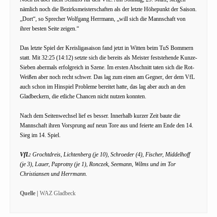
nämlich noch die Bezirksmeisterschaften als der letzte Höhepunkt der Saison.
„Dort“, so Sprecher Wolfgang Herrmann, „will sich die Mannschaft von
ihrer besten Seite zeigen.“
Das letzte Spiel der Kreisligasaison fand jetzt in Witten beim TuS Bommern
statt. Mit 32:25 (14:12) setzte sich die bereits als Meister feststehende Kunze-
Sieben abermals erfolgreich in Szene. Im ersten Abschnitt taten sich die Rot-
Weißen aber noch recht schwer. Das lag zum einen am Gegner, der dem VfL
auch schon im Hinspiel Probleme bereitet hatte, das lag aber auch an den
Gladbeckern, die etliche Chancen nicht nutzen konnten.
Nach dem Seitenwechsel lief es besser. Innerhalb kurzer Zeit baute die
Mannschaft ihren Vorsprung auf neun Tore aus und feierte am Ende den 14.
Sieg im 14. Spiel.
VfL:
Grochtdreis, Lichtenberg (je 10), Schroeder (4), Fischer, Middelhoff
(je 3), Lauer, Paprotny (je 1), Ronczek, Seemann, Wilms und im Tor
Christiansen und Herrmann.
Quelle |
WAZ Gladbeck