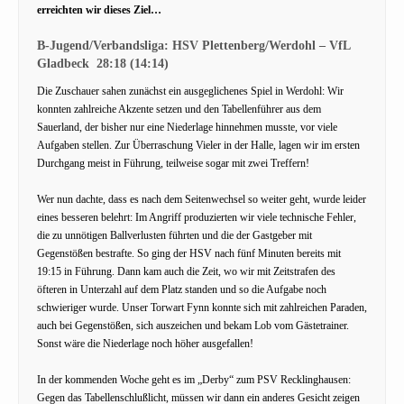
erreichten wir dieses Ziel…
B-Jugend/Verbandsliga: HSV Plettenberg/Werdohl – VfL
Gladbeck 28:18 (14
:14)
Die Zuschauer sahen zunächst ein ausgeglichenes Spiel in Werdohl: Wir
konnten zahlreiche Akzente setzen und den Tabellenführer aus dem
Sauerland, der bisher nur eine Niederlage hinnehmen musste, vor viele
Aufgaben stellen. Zur Überraschung Vieler in der Halle, lagen wir im ersten
Durchgang meist in Führung, teilweise sogar mit zwei Treffern!
Wer nun dachte, dass es nach dem Seitenwechsel so weiter geht, wurde leider
eines besseren belehrt: Im Angriff produzierten wir viele technische Fehler,
die zu unnötigen Ballverlusten führten und die der Gastgeber mit
Gegenstößen bestrafte. So ging der HSV nach fünf Minuten bereits mit
19:15 in Führung. Dann kam auch die Zeit, wo wir mit Zeitstrafen des
öfteren in Unterzahl auf dem Platz standen und so die Aufgabe noch
schwieriger wurde. Unser Torwart Fynn konnte sich mit zahlreichen Paraden,
auch bei Gegenstößen, sich auszeichen und bekam Lob vom Gästetrainer.
Sonst wäre die Niederlage noch höher ausgefallen!
In der kommenden Woche geht es im „Derby“ zum PSV Recklinghausen:
Gegen das Tabellenschlußlicht, müssen wir dann ein anderes Gesicht zeigen