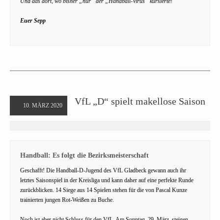
Und das dort, wo bisher „nur“ der „Handball-Virus“ kursierte!
Euer Sepp
VfL „D“ spielt makellose Saison
10. MÄRZ 2020
Handball: Es folgt die Bezirksmeisterschaft
Geschafft! Die Handball-D-Jugend des VfL Gladbeck gewann auch ihr
letztes Saisonspiel in der Kreisliga und kann daher auf eine perfekte Runde
zurückblicken. 14 Siege aus 14 Spielen stehen für die von Pascal Kunze
trainierten jungen Rot-Weißen zu Buche.
Noch ist aber nicht Schluss für den VfL. Am Sonntag, 29. März, steigen