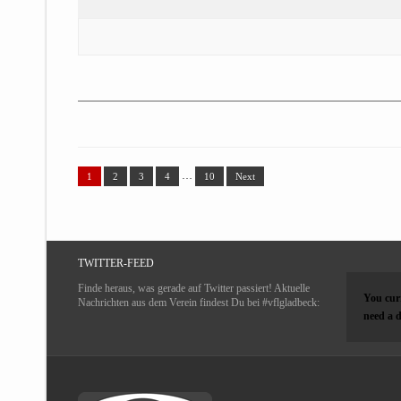
…
1
2
3
4
10
Next
TWITTER-FEED
Finde heraus, was gerade auf Twitter passiert! Aktuelle
You curr
Nachrichten aus dem Verein findest Du bei #vflgladbeck:
need a d