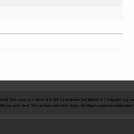
ently have access to a subset of X API V2 endpoints and limited v1.1 endpoints (e.g. me
ifferent access level. You can learn more here: https://developer.x.com/en/portal/product