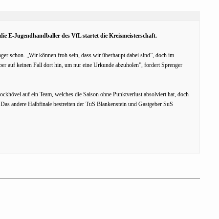
die E-Jugendhandballer des VfL startet die Kreismeisterschaft.
ger schon. „Wir können froh sein, dass wir überhaupt dabei sind”, doch im
ber auf keinen Fall dort hin, um nur eine Urkunde abzuholen”, fordert Sprenger
rockhövel auf ein Team, welches die Saison ohne Punktverlust absolviert hat, doch
n. Das andere Halbfinale bestreiten der TuS Blankenstein und Gastgeber SuS