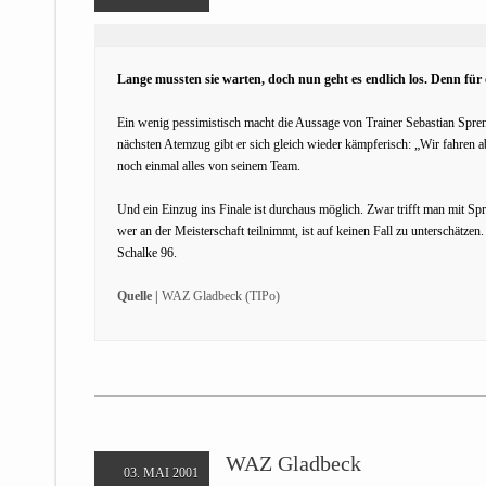
Lange mussten sie warten, doch nun geht es endlich los. Denn für 
Ein wenig pessimistisch macht die Aussage von Trainer Sebastian Spren
nächsten Atemzug gibt er sich gleich wieder kämpferisch: „Wir fahren a
noch einmal alles von seinem Team.
Und ein Einzug ins Finale ist durchaus möglich. Zwar trifft man mit Sp
wer an der Meisterschaft teilnimmt, ist auf keinen Fall zu unterschätze
Schalke 96.
Quelle |
WAZ Gladbeck (TIPo)
WAZ Gladbeck
03. MAI 2001