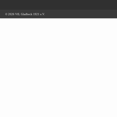
© 2026 VfL Gladbeck 1921 e.V.