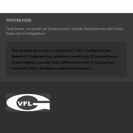
TWITTER-FEED
Finde heraus, was gerade auf Twitter passiert! Aktuelle Nachrichten aus dem Verein
findest Du bei #vflgladbeck:
You currently have access to a subset of X API V2 endpoints and
limited v1.1 endpoints (e.g. media post, oauth) only. If you need access
to this endpoint, you may need a different access level. You can learn
more here: https://developer.x.com/en/portal/product