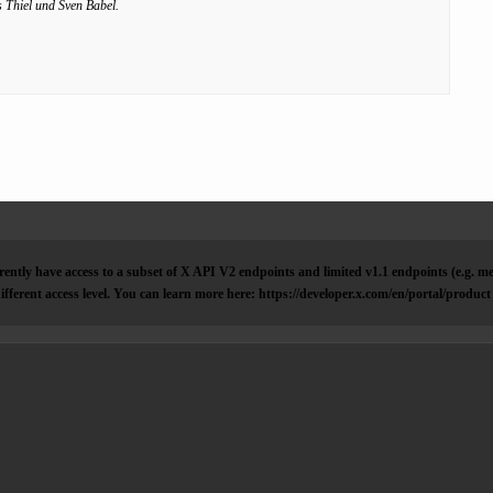
 Thiel und Sven Babel.
ently have access to a subset of X API V2 endpoints and limited v1.1 endpoints (e.g. me
ifferent access level. You can learn more here: https://developer.x.com/en/portal/product