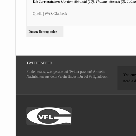
Die Tore erzielten:
Gordon Weinhold (10), Thomas Worecki (3), Tobias
Quelle | WAZ Gladbeck
Diesen Beitrag teilen:
TWITTER-FEED
Finde heraus, was gerade auf Twitter passiert! Aktuelle
You curr
Nachrichten aus dem Verein findest Du bei #vflgladbeck:
need a d