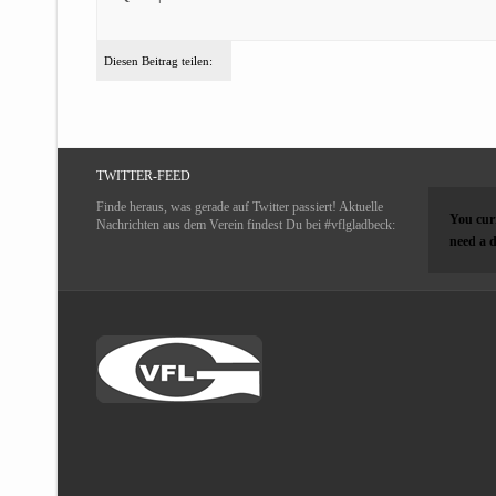
Diesen Beitrag teilen:
TWITTER-FEED
Finde heraus, was gerade auf Twitter passiert! Aktuelle
You curr
Nachrichten aus dem Verein findest Du bei #vflgladbeck:
need a d