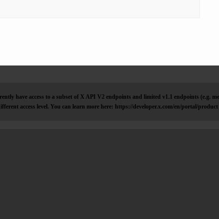
ently have access to a subset of X API V2 endpoints and limited v1.1 endpoints (e.g. me
ifferent access level. You can learn more here: https://developer.x.com/en/portal/product