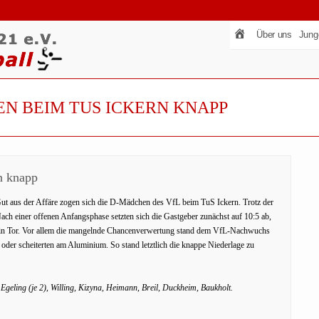
Über uns
Jung
EN BEIM TUS ICKERN KNAPP
n knapp
ut aus der Affäre zogen sich die D-Mädchen des VfL beim TuS Ickern. Trotz der
Nach einer offenen Anfangsphase setzten sich die Gastgeber zunächst auf 10:5 ab,
 ein Tor. Vor allem die mangelnde Chancenverwertung stand dem VfL-Nachwuchs
der scheiterten am Aluminium. So stand letztlich die knappe Niederlage zu
 Egeling (je 2), Willing, Kizyna, Heimann, Breil, Duckheim, Baukholt.