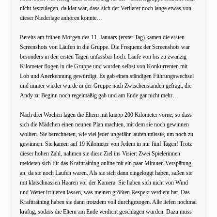
nicht festzulegen, da klar war, dass sich der Verlierer noch lange etwas von
dieser Niederlage anhören konnte…
Bereits am frühen Morgen des 11. Januars (erster Tag) kamen die ersten
Screenshots von Läufen in die Gruppe. Die Frequenz der Screenshots war
besonders in den ersten Tagen unfassbar hoch. Läufe von bis zu zwanzig
Kilometer flogen in die Gruppe und wurden selbst von Konkurrenten mit
Lob und Anerkennung gewürdigt. Es gab einen ständigen Führungswechsel
und immer wieder wurde in der Gruppe nach Zwischenständen gefragt, die
Andy zu Beginn noch regelmäßig gab und am Ende gar nicht mehr…
Nach drei Wochen lagen die Eltern mit knapp 200 Kilometer vorne, so dass
sich die Mädchen einen neunen Plan machten, mit dem sie noch gewinnen
wollten. Sie berechneten, wie viel jeder ungefähr laufen müsste, um noch zu
gewinnen: Sie kamen auf 19 Kilometer von Jedem in nur fünf Tagen! Trotz
dieser hohen Zahl, nahmen sie diese Ziel ins Visier: Zwei Spielerinnen
meldeten sich für das Krafttraining online mit ein paar Minuten Verspätung
an, da sie noch Laufen waren. Als sie sich dann eingeloggt haben, saßen sie
mit klatschnassen Haaren vor der Kamera. Sie haben sich nicht von Wind
und Wetter irritieren lassen, was meinen größten Respekt verdient hat. Das
Krafttraining haben sie dann trotzdem voll durchgezogen. Alle liefen nochmal
kräftig, sodass die Eltern am Ende verdient geschlagen wurden. Dazu muss