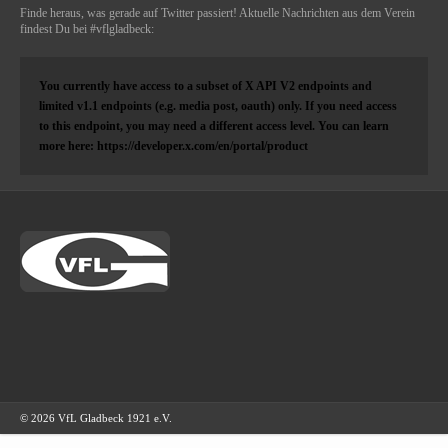
Finde heraus, was gerade auf Twitter passiert! Aktuelle Nachrichten aus dem Verein
findest Du bei #vflgladbeck:
You currently have access to a subset of X API V2 endpoints and
limited v1.1 endpoints (e.g. media post, oauth) only. If you need access
to this endpoint, you may need a different access level. You can learn
more here: https://developer.x.com/en/portal/product
© 2026 VfL Gladbeck 1921 e.V.