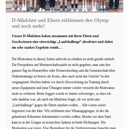
D-Mädchen und Eltern erklimmen den Olymp
und noch mehr!
Unsere D-Mädchen haben zusammen mit ihren Eltern und
Geschwistern eine vierwöchige „Laufchallenge“ absolviert und dabei
ein sehr starkes Ergebnis erzielt…
Die Motivation in diesen Zeiten aufrecht zu erhalten ist nicht gerade einfach:
Die Perspektive auf Meisterschaftsspiele ist nicht gegeben, man sitzt den
ganzen Tag im Homeoffice oder Homeschooling und die Gemeinschaft über
Onlinetrainings ist besser als Keine, aber auch nicht das Gleiche! In den
vergangenen Wochen haben wir durch Abwechslung im Training durch
neues Equipment und neue Übungen immer wieder versucht die Motivation
nicht zu verlieren: Beim Joggen wurde es immer schwieriger, so dass ich
sehr dankbar war, als mich ein Mädchen fragte, ob wir nicht eine
„Laufchallenge“ gegen die Eltern machen wollen… Alle waren sofort
begeistert von der Idee. Wir eröffneten eine Whatsappgruppe, in der die
gelaufenen Kilometer dokumentiert werden sollten. Bereits vor dem Start
kam es in der Gruppe zu ironischen Spitzen in beide Richtungen. Die
Motivation war riesig. Eine Bestrafung für die Verlierergruppe brauchte man