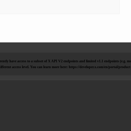
ently have access to a subset of X API V2 endpoints and limited v1.1 endpoints (e.g. me
ifferent access level. You can learn more here: https://developer.x.com/en/portal/product