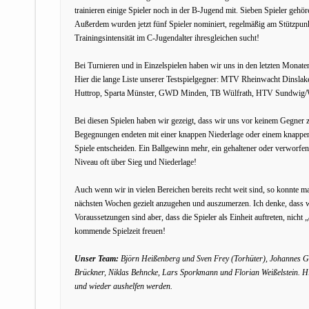
trainieren einige Spieler noch in der B-Jugend mit. Sieben Spieler ge
Außerdem wurden jetzt fünf Spieler nominiert, regelmäßig am Stützpunk
Trainingsintensität im C-Jugendalter ihresgleichen sucht!
Bei Turnieren und in Einzelspielen haben wir uns in den letzten Mona
Hier die lange Liste unserer Testspielgegner: MTV Rheinwacht Dinsla
Huttrop, Sparta Münster, GWD Minden, TB Wülfrath, HTV Sundwig/
Bei diesen Spielen haben wir gezeigt, dass wir uns vor keinem Gegner 
Begegnungen endeten mit einer knappen Niederlage oder einem knappen 
Spiele entscheiden. Ein Ballgewinn mehr, ein gehaltener oder verworfen
Niveau oft über Sieg und Niederlage!
Auch wenn wir in vielen Bereichen bereits recht weit sind, so konnte m
nächsten Wochen gezielt anzugehen und auszumerzen. Ich denke, dass w
Voraussetzungen sind aber, dass die Spieler als Einheit auftreten, nicht 
kommende Spielzeit freuen!
Unser Team:
Björn Heißenberg und Sven Frey (Torhüter), Johannes Gö
Brückner, Niklas Behncke, Lars Sporkmann und Florian Weißelstein. 
und wieder aushelfen werden.