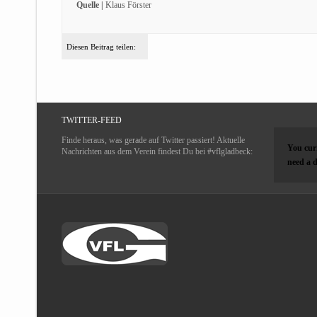
Quelle |
Klaus Förster
Diesen Beitrag teilen:
TWITTER-FEED
Finde heraus, was gerade auf Twitter passiert! Aktuelle
You curr
Nachrichten aus dem Verein findest Du bei #vflgladbeck:
need a d