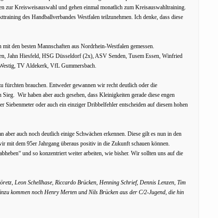
hören zur Kreisweisauswahl und gehen einmal monatlich zum Kreisauswahltraining.
ttraining des Handballverbandes Westfalen teilzunehmen. Ich denke, dass diese
ten mit den besten Mannschaften aus Nordrhein-Westfalen gemessen.
ken, Jahn Hiesfeld, HSG Düsseldorf (2x), ASV Senden, Tusem Essen, Winfried
Westig, TV Aldekerk, VfL Gummersbach.
zu fürchten brauchen. Entweder gewannen wir recht deutlich oder die
Sieg. Wir haben aber auch gesehen, dass Kleinigkeiten gerade diese engen
er Siebenmeter oder auch ein einziger Dribbelfehler entscheiden auf diesem hohen
an aber auch noch deutlich einige Schwächen erkennen. Diese gilt es nun in den
ir mit dem 95er Jahrgang überaus positiv in die Zukunft schauen können.
„abheben“ und so konzentriert weiter arbeiten, wie bisher. Wir sollten uns auf die
retz, Leon Schellhase, Riccardo Brücken, Henning Schrief, Dennis Lenzen, Tim
Hinzu kommen noch Henry Merten und Nils Brücken aus der C/2-Jugend, die hin