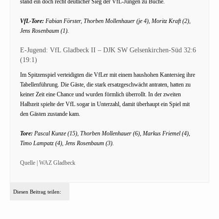
stand ein doch recht deutlicher Sieg der VfL-Jungen zu Buche.
VfL-Tore:
Fabian Förster, Thorben Mollenhauer (je 4), Moritz Kraft (2),
Jens Rosenbaum (1).
E-Jugend: VfL Gladbeck II – DJK SW Gelsenkirchen-Süd 32:6
(19:1)
Im Spitzenspiel verteidigten die VfLer mit einem haushohen Kantersieg ihre
Tabellenführung. Die Gäste, die stark ersatzgeschwächt antraten, hatten zu
keiner Zeit eine Chance und wurden förmlich überrollt. In der zweiten
Halbzeit spielte der VfL sogar in Unterzahl, damit überhaupt ein Spiel mit
den Gästen zustande kam.
Tore:
Pascal Kunze (15), Thorben Mollenhauer (6), Markus Friemel (4),
Timo Lampatz (4), Jens Rosenbaum (3).
Quelle | WAZ Gladbeck
Diesen Beitrag teilen: