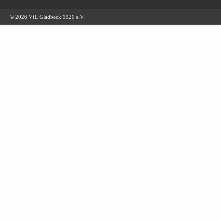
© 2026 VfL Gladbeck 1921 e.V.