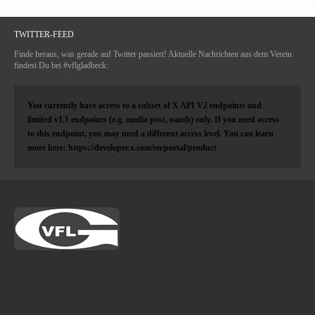
TWITTER-FEED
Finde heraus, was gerade auf Twitter passiert! Aktuelle Nachrichten aus dem Verein
findest Du bei #vflgladbeck:
You currently have access to a subset of X API V2 endpoints and
limited v1.1 endpoints (e.g. media post, oauth) only. If you need access
to this endpoint, you may need a different access level. You can learn
more here: https://developer.x.com/en/portal/product