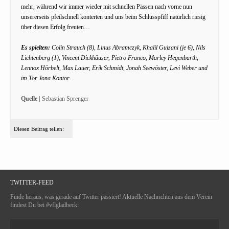
mehr, während wir immer wieder mit schnellen Pässen nach vorne nun
unsererseits pfeilschnell konterten und uns beim Schlusspfiff natürlich riesig
über diesen Erfolg freuten…
Es spielten:
Colin Strauch (8), Linus Abramczyk, Khalil Guizani (je 6), Nils
Lichtenberg (1), Vincent Dickhäuser, Pietro Franco, Marley Hegenbarth,
Lennox Hörbelt, Max Lauer, Erik Schmidt, Jonah Seewöster, Levi Weber und
im Tor Jona Kontor.
Quelle |
Sebastian Sprenger
Diesen Beitrag teilen:
TWITTER-FEED
Finde heraus, was gerade auf Twitter passiert! Aktuelle Nachrichten aus dem Verein
findest Du bei #vflgladbeck: