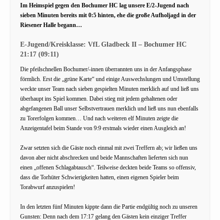
Im Heimspiel gegen den Bochumer HC lag unsere E/2-Jugend nach
sieben Minuten bereits mit 0:5 hinten, ehe die große Aufholjagd in der
Riesener Halle begann…
E-Jugend/Kreisklasse: VfL Gladbeck II – Bochumer HC
21:17 (09:11)
Die pfeilschnellen Bochumer/-innen überrannten uns in der Anfangsphase
förmlich. Erst die „grüne Karte“ und einige Auswechslungen und Umstellung
weckte unser Team nach sieben gespielten Minuten merklich auf und ließ uns
überhaupt ins Spiel kommen. Dabei stieg mit jedem gehaltenen oder
abgefangenen Ball unser Selbstvertrauen merklich und ließ uns nun ebenfalls
zu Torerfolgen kommen… Und nach weiteren elf Minuten zeigte die
Anzeigentafel beim Stande von 9:9 erstmals wieder einen Ausgleich an!
Zwar setzten sich die Gäste noch einmal mit zwei Treffern ab; wir ließen uns
davon aber nicht abschrecken und beide Mannschaften lieferten sich nun
einen „offenen Schlagabtausch“. Teilweise deckten beide Teams so offensiv,
dass die Torhüter Schwierigkeiten hatten, einen eigenen Spieler beim
Torabwurf anzuspielen!
In den letzten fünf Minuten kippte dann die Partie endgültig noch zu unseren
Gunsten: Denn nach dem 17:17 gelang den Gästen kein einziger Treffer