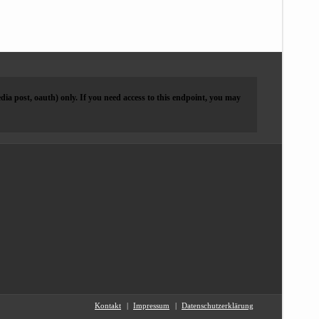
dia post, oauth) only. If you need access to this endpoint, you may
Kontakt
Impressum
Datenschutzerklärung