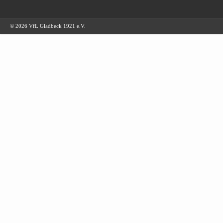
© 2026 VfL Gladbeck 1921 e.V.