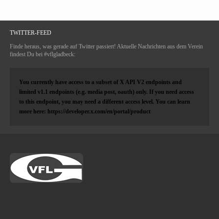
TWITTER-FEED
Finde heraus, was gerade auf Twitter passiert! Aktuelle Nachrichten aus dem Verein
findest Du bei #vflgladbeck:
You currently have access to a subset of X API V2 endpoints and
limited v1.1 endpoints (e.g. media post, oauth) only. If you need access
to this endpoint, you may need a different access level. You can learn
more here: https://developer.x.com/en/portal/product