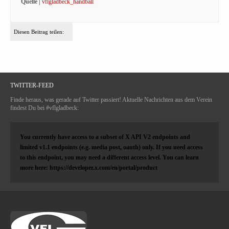
Quelle |
vflgladbeck_handball
Diesen Beitrag teilen:
TWITTER-FEED
Finde heraus, was gerade auf Twitter passiert! Aktuelle Nachrichten aus dem Verein
findest Du bei #vflgladbeck:
You currently have access to a subset of X API V2 endpoints and
limited v1.1 endpoints (e.g. media post, oauth) only. If you need access
to this endpoint, you may need a different access level. You can learn
more here: https://developer.x.com/en/portal/product