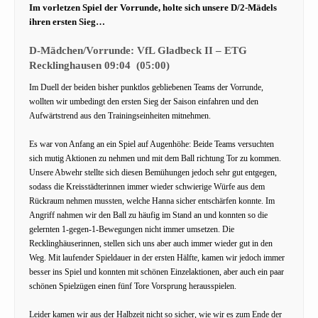
Im vorletzen Spiel der Vorrunde, holte sich unsere D/2-Mädels
ihren ersten Sieg…
D-Mädchen/Vorrunde: VfL Gladbeck II – ETG
Recklinghausen 0
9:04 (05:00)
Im Duell der beiden bisher punktlos gebliebenen Teams der Vorrunde,
wollten wir umbedingt den ersten Sieg der Saison einfahren und den
Aufwärtstrend aus den Trainingseinheiten mitnehmen.
Es war von Anfang an ein Spiel auf Augenhöhe: Beide Teams versuchten
sich mutig Aktionen zu nehmen und mit dem Ball richtung Tor zu kommen.
Unsere Abwehr stellte sich diesen Bemühungen jedoch sehr gut entgegen,
sodass die Kreisstädterinnen immer wieder schwierige Würfe aus dem
Rückraum nehmen mussten, welche Hanna sicher entschärfen konnte. Im
Angriff nahmen wir den Ball zu häufig im Stand an und konnten so die
gelernten 1-gegen-1-Bewegungen nicht immer umsetzen. Die
Recklinghäuserinnen, stellen sich uns aber auch immer wieder gut in den
Weg. Mit laufender Spieldauer in der ersten Hälfte, kamen wir jedoch immer
besser ins Spiel und konnten mit schönen Einzelaktionen, aber auch ein paar
schönen Spielzügen einen fünf Tore Vorsprung herausspielen.
Leider kamen wir aus der Halbzeit nicht so sicher, wie wir es zum Ende der