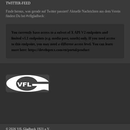
TWITTER-FEED
Finde heraus, was gerade auf Twitter passiert! Aktuelle Nachrichten aus dem Verein
findest Du bei #vflgladbeck:
You currently have access to a subset of X API V2 endpoints and
limited v1.1 endpoints (e.g. media post, oauth) only. If you need access
to this endpoint, you may need a different access level. You can learn
more here: https://developer.x.com/en/portal/product
© 2026 VfL Gladbeck 1921 e.V.