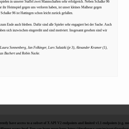
pielen in unserer Staffel zwei Mannschaften sehr erfolgreich. Neben Schalke 96
r ihr Heimspiel gegen uns verloren haben, ist unser kleines Malheur gegen
chalke 96 ist Hattingen schon leicht zurück gefallen.
 zum Ende auch bleiben. Dafür sind alle Spieler sehr engagiert bei der Sache. Auch
haben sich inzwischen eingereiht und sind motiviert. Insgesamt gesehen sind wir
, Laura Sonnenberg, Jan Folkinger, Lars Salutzki (je 3), Alexander Kramer (1),
as Bachert und Robin Nacke.
ently have access to a subset of X API V2 endpoints and limited v1.1 endpoints (e.g. me
ifferent access level. You can learn more here: https://developer.x.com/en/portal/product