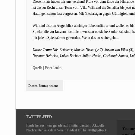
Diesen Platz haben wir uns verdient! Kurz vor dem Ende der Hinrunde s
ist das zu Recht unser Team vom VfL. Während die Schalker bis jetzt nu
Hattingen schon fast vergessen. Mit Niederlagen gegen Günnigfeld und S
Wir sind also im Augenblick alleiniger Tabellenführer und wollen es bis
Spieler, die vor kurzem noch nicht wussten ob sie heiß oder kalt sind, 
mit jedem Spiel stärker geworden. Wenn das so weitergeht…
Unser Team:
Nils Brückner, Marius Nickel (je 7), Joram van Ellen (5)
Norman Heinrich, Lukas Bachert, Julian Haske, Christoph Samen, Luk
Quelle |
Peter Janko
Diesen Beitrag teilen:
TWITTER-FEED
Finde heraus, was gerade auf Twitter passiert! Aktuelle
You curr
Nachrichten aus dem Verein findest Du bei #vflgladbeck:
need a d