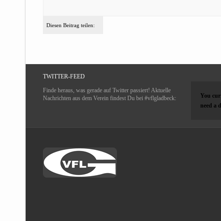
Diesen Beitrag teilen:
TWITTER-FEED
Finde heraus, was gerade auf Twitter passiert! Aktuelle
You curr
Nachrichten aus dem Verein findest Du bei #vflgladbeck:
need a d