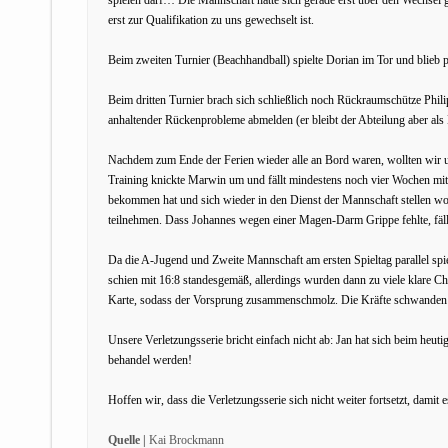
erst zur Qualifikation zu uns gewechselt ist.
Beim zweiten Turnier (Beachhandball) spielte Dorian im Tor und blieb
Beim dritten Turnier brach sich schließlich noch Rückraumschütze Phi
anhaltender Rückenprobleme abmelden (er bleibt der Abteilung aber als 
Nachdem zum Ende der Ferien wieder alle an Bord waren, wollten wir u
Training knickte Marwin um und fällt mindestens noch vier Wochen mit 
bekommen hat und sich wieder in den Dienst der Mannschaft stellen wol
teilnehmen. Dass Johannes wegen einer Magen-Darm Grippe fehlte, fäll
Da die A-Jugend und Zweite Mannschaft am ersten Spieltag parallel spie
schien mit 16:8 standesgemäß, allerdings wurden dann zu viele klare C
Karte, sodass der Vorsprung zusammenschmolz. Die Kräfte schwanden
Unsere Verletzungsserie bricht einfach nicht ab: Jan hat sich beim he
behandel werden!
Hoffen wir, dass die Verletzungsserie sich nicht weiter fortsetzt, damit
Quelle |
Kai Brockmann