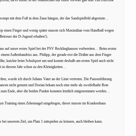
 prompt mit dem Fuß in dem Zaun hängen, der das Sandspielfeld abgrenzte…
lipp einen Finger und wenig später musste sich Maximilian vom Handball wegen
Betreuer der D-Jugend erhalten!).
ns auf unser erstes Spiel bei der PSV Recklinghausen vorbereiten… Beim ersten
einem Außenbandriss aus. Philipp, der gerade erst die Drähte aus dem Finger
lte, knickte beim Schulsport um und konnte deshalb am ersten Spiel auch nicht
t in diesem Jahr schon zu den Kleinigkeiten…
lten, wurde ich durch Julians Vater an der Linie vertreten. Die Pausenführung
hancen nicht genutzt und Dorian bekam noch eine mehr als zweifelhafte Rote
 zum Ende, aber die beiden Punkte konnten letztlich mitgenommen werden…
utigen Training einen Zehennagel umgebogen, dieser musste im Krankenhaus
 es bei unserem Ziel, um Platz 1 mitspielen zu können, auch bleiben kann.