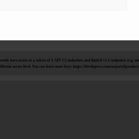
ently have access to a subset of X API V2 endpoints and limited v1.1 endpoints (e.g. me
ifferent access level. You can learn more here: https://developer.x.com/en/portal/product