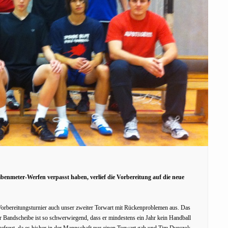
benmeter-Werfen verpasst haben, verlief die Vorbereitung auf die neue
Vorbereitungsturnier auch unser zweiter Torwart mit Rückenproblemen aus. Das
 Bandscheibe ist so schwerwiegend, dass er mindestens ein Jahr kein Handball
gefreut, da es bisher in der Mannschaft nur einen Torwart gab und Tim Durczok