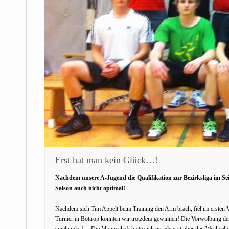
Erst hat man kein Glück…!
Nachdem unsere A-Jugend die Qualifikation zur Bezirksliga im Sei
Saison auch nicht optimal!
Nachdem sich Tim Appelt beim Training den Arm brach, fiel im ersten 
Turnier in Bottrop konnten wir trotzdem gewinnen! Die Vorwölbung der
spielen darf… Die Mannschaft hatte sich gerade erst über den Wechsel 