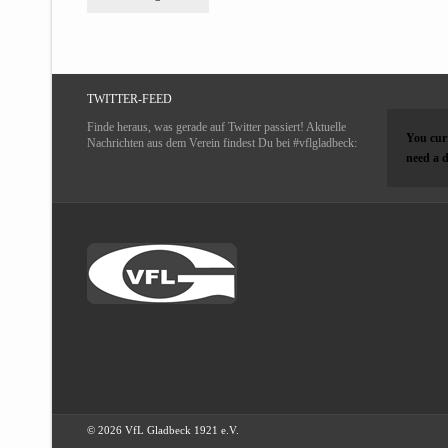
TWITTER-FEED
Finde heraus, was gerade auf Twitter passiert! Aktuelle
You curr
Nachrichten aus dem Verein findest Du bei #vflgladbeck:
need a d
© 2026 VfL Gladbeck 1921 e.V.