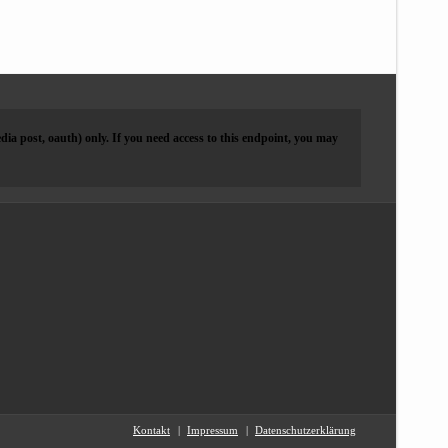
dia post, oauth) only. If you need access to this endpoint, you may
Kontakt
Impressum
Datenschutzerklärung