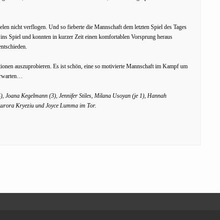
elen nicht verflogen. Und so fieberte die Mannschaft dem letzten Spiel des Tages
ins Spiel und konnten in kurzer Zeit einen komfortablen Vorsprung heraus
entschieden.
itionen auszuprobieren. Es ist schön, eine so motivierte Mannschaft im Kampf um
 erwarten…
 4), Joana Kegelmann (3)
, Jennifer Stiles, Milana Usoyan (je 1), Hannah
 Aurora Kryeziu und Joyce Lumma im Tor.