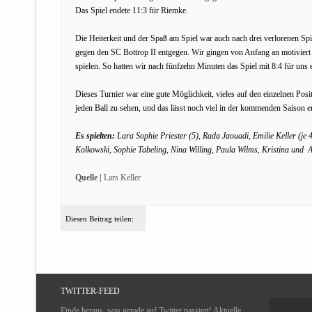
Das Spiel endete 11:3 für Riemke.
Die Heiterkeit und der Spaß am Spiel war auch nach drei verlorenen Spi
gegen den SC Bottrop II entgegen. Wir gingen von Anfang an motiviert 
spielen. So hatten wir nach fünfzehn Minuten das Spiel mit 8:4 für uns 
Dieses Turnier war eine gute Möglichkeit, vieles auf den einzelnen Pos
jeden Ball zu sehen, und das lässt noch viel in der kommenden Saison
Es spielten:
Lara Sophie Priester (5), Rada Jaouadi, Emilie Keller (je
Kolkowski, Sophie Tabeling, Nina Willing, Paula Wilms, Kristina und
Quelle |
Lars Keller
Diesen Beitrag teilen:
TWITTER-FEED
Finde heraus, was gerade auf Twitter passiert! Aktuelle