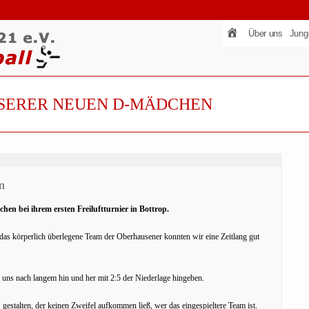
Über uns
Jung
NSERER NEUEN D-MÄDCHEN
n
hen bei ihrem ersten Freiluftturnier in Bottrop.
das körperlich überlegene Team der Oberhausener konnten wir eine Zeitlang gut
r uns nach langem hin und her mit 2:5 der Niederlage hingeben.
estalten, der keinen Zweifel aufkommen ließ, wer das eingespieltere Team ist.