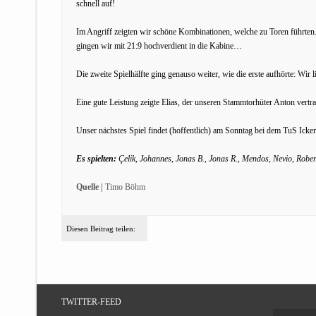
schnell auf!
Im Angriff zeigten wir schöne Kombinationen, welche zu Toren führten
gingen wir mit 21:9 hochverdient in die Kabine…
Die zweite Spielhälfte ging genauso weiter, wie die erste aufhörte: Wi
Eine gute Leistung zeigte Elias, der unseren Stammtorhüter Anton vertra
Unser nächstes Spiel findet (hoffentlich) am Sonntag bei dem TuS Icke
Es spielten:
Çelik, Johannes, Jonas B., Jonas R., Mendos, Nevio, Robert
Quelle |
Timo Böhm
Diesen Beitrag teilen:
TWITTER-FEED