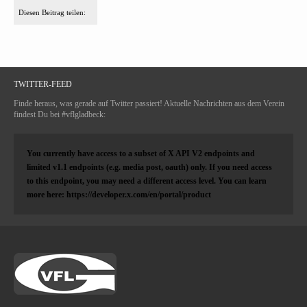
Diesen Beitrag teilen:
TWITTER-FEED
Finde heraus, was gerade auf Twitter passiert! Aktuelle Nachrichten aus dem Verein
findest Du bei #vflgladbeck:
You currently have access to a subset of X API V2 endpoints and
limited v1.1 endpoints (e.g. media post, oauth) only. If you need access
to this endpoint, you may need a different access level. You can learn
more here: https://developer.x.com/en/portal/product