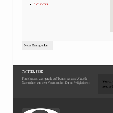
A-Mädchen
Diesen Beitrag teilen:
TWITTER-FEED
Finde heraus, was gerade auf Twitter passiert! Aktuelle
You curr
Nachrichten aus dem Verein findest Du bei #vflgladbeck:
need a d