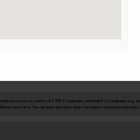
ently have access to a subset of X API V2 endpoints and limited v1.1 endpoints (e.g. me
ifferent access level. You can learn more here: https://developer.x.com/en/portal/product