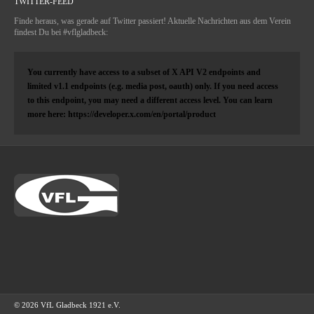
TWITTER-FEED
Finde heraus, was gerade auf Twitter passiert! Aktuelle Nachrichten aus dem Verein
findest Du bei #vflgladbeck:
You currently have access to a subset of X API V2 endpoints and
limited v1.1 endpoints (e.g. media post, oauth) only. If you need access
to this endpoint, you may need a different access level. You can learn
more here: https://developer.x.com/en/portal/product
© 2026 VfL Gladbeck 1921 e.V.