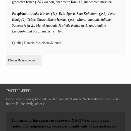
geworfen haben (157) wie wir, aber mehr Tore (13) hinnehmen mussten…
Es spielten:
Annika Kirsten (11), Tizia Appelt, Sina Kuhlmann (je 9), Lena
König (4), Tabea Dusza, Marie Herden (je 3), Manar Jaouadi, Juliane
Sontowski (je 2), Manel Jaouadi, Michelle Kallen (je 1) und
Pauline
Langanke und Sarah Richter im Tor.
Quelle |
Daniela Zickelbein-Kirsten
Diesen Beitrag teilen:
TWITTER-FEED
Finde heraus, was gerade auf Twitter passiert! Aktuelle Nachrichten aus dem Verein
findest Du bei #vflgladbeck:
You currently have access to a subset of X API V2 endpoints and
limited v1.1 endpoints (e.g. media post, oauth) only. If you need access