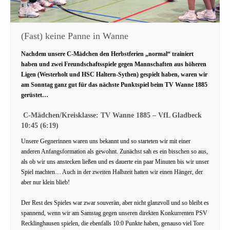
(Fast) keine Panne in Wanne
Nachdem unsere C-Mädchen den Herbstferien „normal“ trainiert
haben und zwei Freundschaftsspiele gegen Mannschaften aus höheren
Ligen (Westerholt und HSC Haltern-Sythen) gespielt haben, waren wir
am Sonntag ganz gut für das nächste Punktspiel beim TV Wanne 1885
gerüstet…
C-Mädchen/Kreisklasse: TV Wanne 1885 – VfL Gladbeck
10:45 (6:19)
Unsere Gegnerinnen waren uns bekannt und so starteten wir mit einer
anderen Anfangsformation als gewohnt. Zunächst sah es ein bisschen so aus,
als ob wir uns anstecken ließen und es dauerte ein paar Minuten bis wir unser
Spiel machten… Auch in der zweiten Halbzeit hatten wir einen Hänger, der
aber nur klein blieb!
Der Rest des Spieles war zwar souverän, aber nicht glanzvoll und so bleibt es
spannend, wenn wir am Samstag gegen unseren direkten Konkurrenten PSV
Recklinghausen spielen, die ebenfalls 10:0 Punkte haben, genauso viel Tore