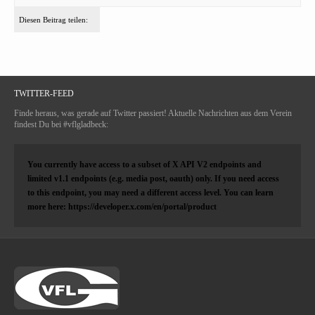
Diesen Beitrag teilen:
TWITTER-FEED
Finde heraus, was gerade auf Twitter passiert! Aktuelle Nachrichten aus dem Verein
findest Du bei #vflgladbeck:
You currently have access to a subset of X API V2 endpoints and
limited v1.1 endpoints (e.g. media post, oauth) only. If you need access
to this endpoint, you may need a different access level. You can learn
more here: https://developer.x.com/en/portal/product