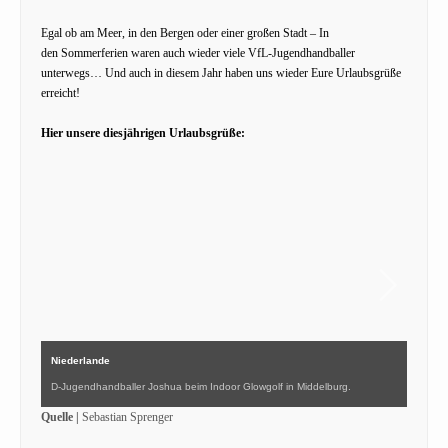
Egal ob am Meer, in den Bergen oder einer großen Stadt – In
den Sommerferien waren auch wieder viele VfL-Jugendhandballer
unterwegs… Und auch in diesem Jahr haben uns wieder Eure Urlaubsgrüße
erreicht!
Hier unsere diesjährigen Urlaubsgrüße:
Niederlande
D-Jugendhandballer Joshua beim Indoor Glowgolf in Middelburg.
Quelle |
Sebastian Sprenger