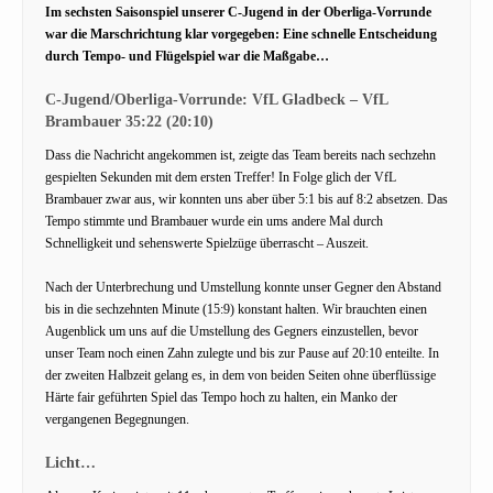
Im sechsten Saisonspiel unserer C-Jugend in der Oberliga-Vorrunde
war die Marschrichtung klar vorgegeben: Eine schnelle Entscheidung
durch Tempo- und Flügelspiel war die Maßgabe…
C-Jugend/Oberliga-Vorrunde: VfL Gladbeck – VfL
Brambauer 35:22 (20:10)
Dass die Nachricht angekommen ist, zeigte das Team bereits nach sechzehn
gespielten Sekunden mit dem ersten Treffer! In Folge glich der VfL
Brambauer zwar aus, wir konnten uns aber über 5:1 bis auf 8:2 absetzen. Das
Tempo stimmte und Brambauer wurde ein ums andere Mal durch
Schnelligkeit und sehenswerte Spielzüge überrascht – Auszeit.
Nach der Unterbrechung und Umstellung konnte unser Gegner den Abstand
bis in die sechzehnten Minute (15:9) konstant halten. Wir brauchten einen
Augenblick um uns auf die Umstellung des Gegners einzustellen, bevor
unser Team noch einen Zahn zulegte und bis zur Pause auf 20:10 enteilte. In
der zweiten Halbzeit gelang es, in dem von beiden Seiten ohne überflüssige
Härte fair geführten Spiel das Tempo hoch zu halten, ein Manko der
vergangenen Begegnungen.
Licht…