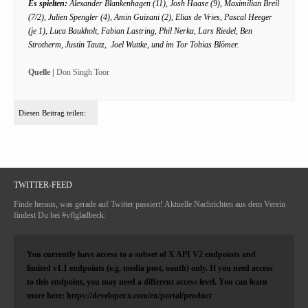
Es spielten:
Alexander Blankenhagen (11), Josh Haase (9), Maximilian Breil
(7/2), Julien Spengler (4), Amin Guizani (2), Elias de Vries, Pascal Heeger
(je 1), Luca Baukholt, Fabian Lastring, Phil Nerka, Lars Riedel, Ben
Strotherm, Justin Tautz, Joel Wuttke, und im Tor Tobias Blömer.
Quelle |
Don Singh Toor
Diesen Beitrag teilen:
TWITTER-FEED
Finde heraus, was gerade auf Twitter passiert! Aktuelle Nachrichten aus dem Verein
findest Du bei #vflgladbeck:
You currently have access to a subset of X API V2 endpoints and
limited v1.1 endpoints (e.g. media post, oauth) only. If you need access
to this endpoint, you may need a different access level. You can learn
more here: https://developer.x.com/en/portal/product