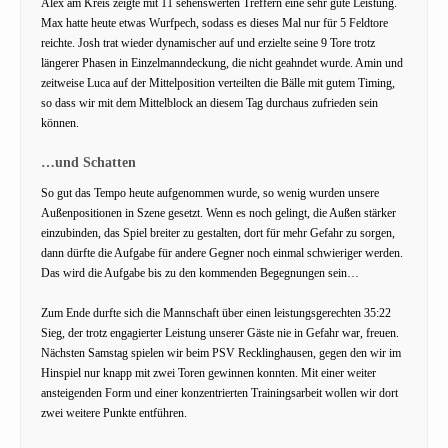
Alex am Kreis zeigte mit 11 sehenswerten Treffern eine sehr gute Leistung.
Max hatte heute etwas Wurfpech, sodass es dieses Mal nur für 5 Feldtore
reichte. Josh trat wieder dynamischer auf und erzielte seine 9 Tore trotz
längerer Phasen in Einzelmanndeckung, die nicht geahndet wurde. Amin und
zeitweise Luca auf der Mittelposition verteilten die Bälle mit gutem Timing,
so dass wir mit dem Mittelblock an diesem Tag durchaus zufrieden sein
können.
…und Schatten
So gut das Tempo heute aufgenommen wurde, so wenig wurden unsere
Außenpositionen in Szene gesetzt. Wenn es noch gelingt, die Außen stärker
einzubinden, das Spiel breiter zu gestalten, dort für mehr Gefahr zu sorgen,
dann dürfte die Aufgabe für andere Gegner noch einmal schwieriger werden.
Das wird die Aufgabe bis zu den kommenden Begegnungen sein…
Zum Ende durfte sich die Mannschaft über einen leistungsgerechten 35:22
Sieg, der trotz engagierter Leistung unserer Gäste nie in Gefahr war, freuen.
Nächsten Samstag spielen wir beim PSV Recklinghausen, gegen den wir im
Hinspiel nur knapp mit zwei Toren gewinnen konnten. Mit einer weiter
ansteigenden Form und einer konzentrierten Trainingsarbeit wollen wir dort
zwei weitere Punkte entführen.